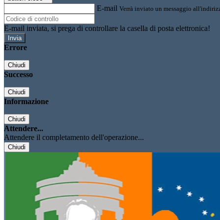
E-mail
Verrà inviato un messaggio all'indirizz
E-mail inviata, si prega di controllare la casella di posta elettronica!
Errore
Chiudi
Successo
Chiudi
Informazione
Chiudi
Attendere...
Attendere il completamento dell'operazione...
Chiudi