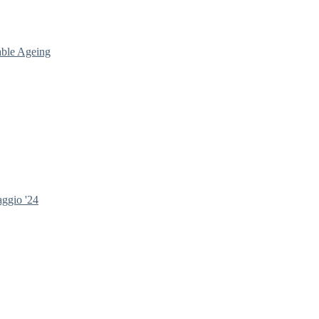
able Ageing
aggio '24