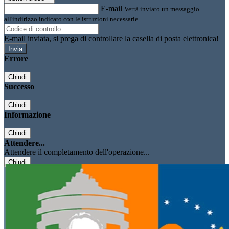
E-mail
Verrà inviato un messaggio
all'indirizzo indicato con le istruzioni necessarie.
E-mail inviata, si prega di controllare la casella di posta elettronica!
Errore
Chiudi
Successo
Chiudi
Informazione
Chiudi
Attendere...
Attendere il completamento dell'operazione...
Chiudi