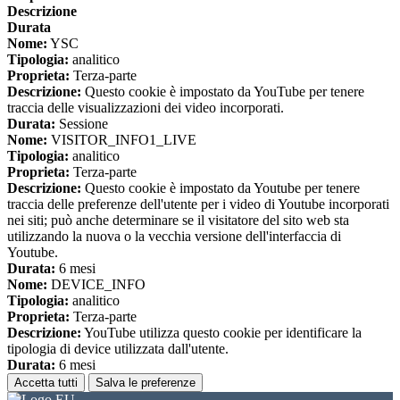
Descrizione
Durata
Nome:
YSC
Tipologia:
analitico
Proprieta:
Terza-parte
Descrizione:
Questo cookie è impostato da YouTube per tenere
traccia delle visualizzazioni dei video incorporati.
Durata:
Sessione
Nome:
VISITOR_INFO1_LIVE
Tipologia:
analitico
Proprieta:
Terza-parte
Descrizione:
Questo cookie è impostato da Youtube per tenere
traccia delle preferenze dell'utente per i video di Youtube incorporati
nei siti; può anche determinare se il visitatore del sito web sta
utilizzando la nuova o la vecchia versione dell'interfaccia di
Youtube.
Durata:
6 mesi
Nome:
DEVICE_INFO
Tipologia:
analitico
Proprieta:
Terza-parte
Descrizione:
YouTube utilizza questo cookie per identificare la
tipologia di device utilizzata dall'utente.
Durata:
6 mesi
Accetta tutti
Salva le preferenze