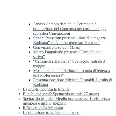
Avviso Cambio data della Cerimonia di
premiazione del Concorso per cortometraggi
scolastici Cinemozioni
Sandra Passerotti presenta i libri “Le ragazze
Barbiana” e “Non bestemmiare il tempo”
Conversazioni su don Milani
Marco Pappalardo presenta “Cara Scuola ti
scrivo”
"Cammelli a Barbiana" Spettacolo teatrale 3
maggio
Mostra "Gianni e Pierino. La scuola di lettera a
una Professoressa"
Presentazione libro Michele Gesualdi, L'esilio di
Barbiana
La scuola incontra la legalità
E la felicità, prof? Spettacolo teatrale 27 marzo
Spettacolo teatrale “Meglio non sapere…la vita senza
memoria è un filo spezzato”
Il Dovere della Memoria
La donazione tra salute e benessere