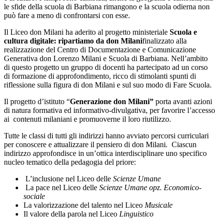
le sfide della scuola di Barbiana rimangono e la scuola odierna non
può fare a meno di confrontarsi con esse.
Il Liceo don Milani ha aderito al progetto ministeriale
Scuola e
cultura digitale: ripartiamo da don Milani
finalizzato alla
realizzazione del Centro di Documentazione e Comunicazione
Generativa don Lorenzo Milani e Scuola di Barbiana. Nell’ambito
di questo progetto u
n gruppo di docenti ha partecipato
ad un corso
di formazione di approfondimento, ricco di stimolanti spunti di
riflessione sulla figura di don Milani
e sul suo modo di Fare Scuola.
Il progetto d’istituto “
Generazione
don Milani”
porta avanti azioni
di natura formativa ed informativo-divulgativa, per favorire l’accesso
ai contenuti milaniani e promuoverne il loro riutilizzo.
Tutte le classi di tutti gli indirizzi hanno avviato p
ercorsi
curriculari
per conoscere e attualizzare il pensiero di don Milani
.
Ciascun
indirizzo approfondisce in un’ottica interdisciplinare uno specifico
nucleo tematico della pedagogia del priore:
L’inclusione nel Liceo delle
Scienze Umane
La pace nel Liceo delle
Scienze Umane opz. Economico-
sociale
La valorizzazione del talento nel Liceo
Musicale
Il valore della parola nel Liceo
Linguistico