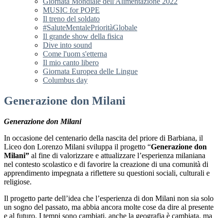
Giornata Mondiale dell'Alimentazione 2022
MUSIC for POPE
Il treno del soldato
#SaluteMentalePrioritàGlobale
Il grande show della fisica
Dive into sound
Come l'uom s'etterna
Il mio canto libero
Giornata Europea delle Lingue
Columbus day
Generazione don Milani
Generazione don Milani
In occasione del centenario della nascita del priore di Barbiana, il
Liceo don Lorenzo Milani sviluppa il progetto “
Generazione
don
Milani”
al fine
di valorizzare e attualizzare l’esperienza milaniana
nel contesto scolastico e di favorire la creazione di una comunit
à
di
apprendimento impegnata a riflettere su questioni sociali, culturali e
religiose.
Il progetto parte dell’idea che l’esperienza di don Milani non sia solo
un sogno del passato, ma abbia ancora molte cose da dire al presente
e al futuro. I tempi sono cambiati, anche la geografia è cambiata, ma