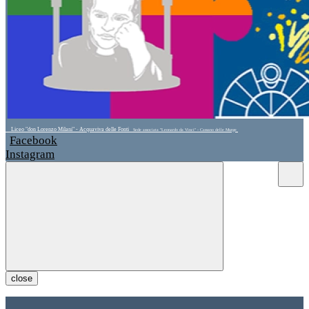
Liceo "don Lorenzo Milani" - Acquaviva delle Fonti
Sede associata "Leonardo da Vinci" - Cassano delle Murge
Facebook
Instagram
close