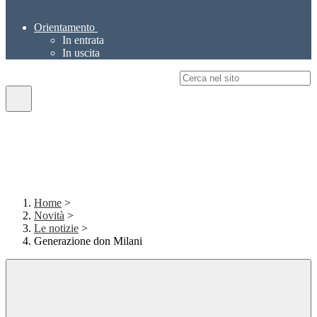
Orientamento
In entrata
In uscita
Campo di ricerca per le pagine del sito
Home
>
Novità
>
Le notizie
>
Generazione don Milani