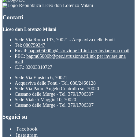
Liceo don Lorenzo Milani
Contatti
Liceo don Lorenzo Milani
Sede Via Roma 193, 70021 - Acquaviva delle Fonti
Tel:
080759347
Email:
bapm05000b@istruzione.it
Link per inviare una mail
PEC:
bapm05000b@pec.istruzione.it
Link per inviare una
mail
C.F.: 82003310727
Sede Via Einstein 6, 70021
Acquaviva delle Fonti - Tel. 080/2466128
Sede Via Padre Angelo Centrullo sn, 70020
Cassano delle Murge - Tel. 379/1706307
Sede Viale 5 Maggio 10, 70020
Cassano delle Murge - Tel. 379/1706307
Seguici su
Facebook
Instagram