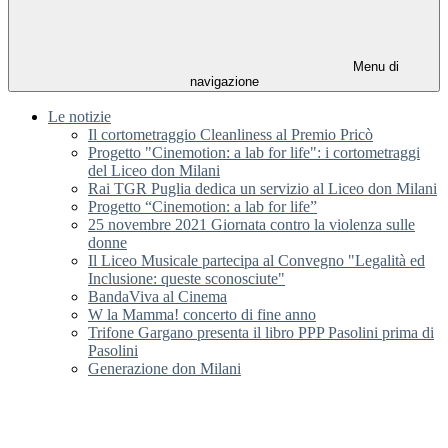
Menu di
navigazione
Le notizie
Il cortometraggio Cleanliness al Premio Pricò
Progetto "Cinemotion: a lab for life": i cortometraggi
del Liceo don Milani
Rai TGR Puglia dedica un servizio al Liceo don Milani
Progetto “Cinemotion: a lab for life”
25 novembre 2021 Giornata contro la violenza sulle
donne
Il Liceo Musicale partecipa al Convegno "Legalità ed
Inclusione: queste sconosciute"
BandaViva al Cinema
W la Mamma! concerto di fine anno
Trifone Gargano presenta il libro PPP Pasolini prima di
Pasolini
Generazione don Milani