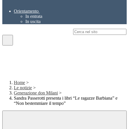
Orientamento
In entrata
In uscita
Campo di ricerca per le pagine del sito
Home
>
Le notizie
>
Generazione don Milani
>
Sandra Passerotti presenta i libri “Le ragazze Barbiana” e
“Non bestemmiare il tempo”