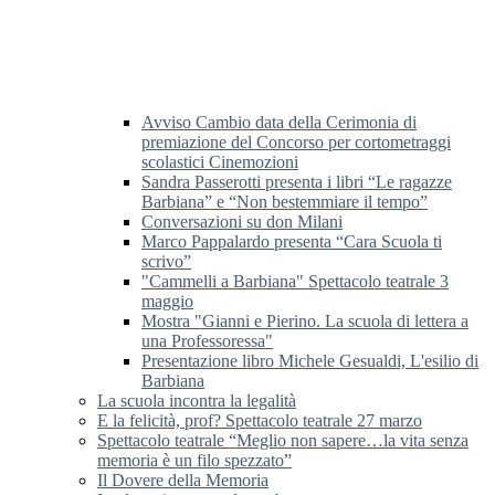
Avviso Cambio data della Cerimonia di
premiazione del Concorso per cortometraggi
scolastici Cinemozioni
Sandra Passerotti presenta i libri “Le ragazze
Barbiana” e “Non bestemmiare il tempo”
Conversazioni su don Milani
Marco Pappalardo presenta “Cara Scuola ti
scrivo”
"Cammelli a Barbiana" Spettacolo teatrale 3
maggio
Mostra "Gianni e Pierino. La scuola di lettera a
una Professoressa"
Presentazione libro Michele Gesualdi, L'esilio di
Barbiana
La scuola incontra la legalità
E la felicità, prof? Spettacolo teatrale 27 marzo
Spettacolo teatrale “Meglio non sapere…la vita senza
memoria è un filo spezzato”
Il Dovere della Memoria