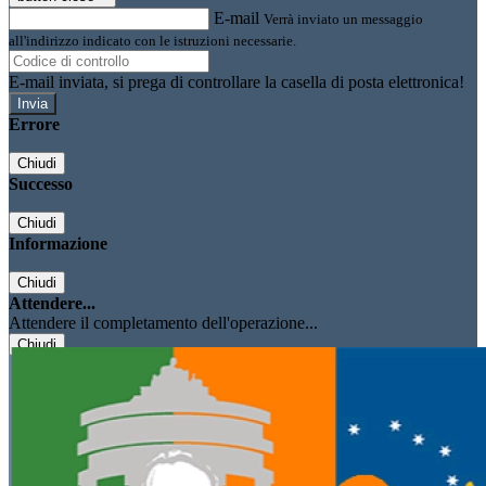
E-mail
Verrà inviato un messaggio
all'indirizzo indicato con le istruzioni necessarie.
E-mail inviata, si prega di controllare la casella di posta elettronica!
Errore
Chiudi
Successo
Chiudi
Informazione
Chiudi
Attendere...
Attendere il completamento dell'operazione...
Chiudi