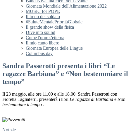
BandaViva alla Fiera del Levante
Giornata Mondiale dell'Alimentazione 2022
MUSIC for POPE
Il treno del soldato
#SaluteMentalePrioritàGlobale
Il grande show della fisica
Dive into sound
Come l'uom s'etterna
Il mio canto libero
Giornata Europea delle Lingue
Columbus day
Sandra Passerotti presenta i libri “Le
ragazze Barbiana” e “Non bestemmiare il
tempo”
Il 23 maggio, alle ore 11.00 e alle 18.00, Sandra Passerotti con
Fiorella Tagliaferri, presenterà i libri
Le ragazze di Barbiana
e
Non
bestemmiare il tempo .
Notizie