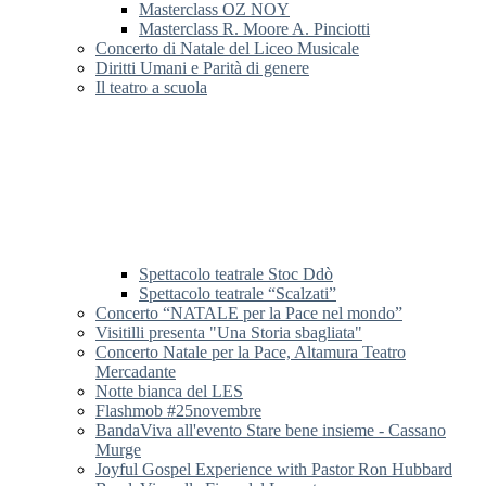
Masterclass OZ NOY
Masterclass R. Moore A. Pinciotti
Concerto di Natale del Liceo Musicale
Diritti Umani e Parità di genere
Il teatro a scuola
Spettacolo teatrale Stoc Ddò
Spettacolo teatrale “Scalzati”
Concerto “NATALE per la Pace nel mondo”
Visitilli presenta "Una Storia sbagliata"
Concerto Natale per la Pace, Altamura Teatro
Mercadante
Notte bianca del LES
Flashmob #25novembre
BandaViva all'evento Stare bene insieme - Cassano
Murge
Joyful Gospel Experience with Pastor Ron Hubbard