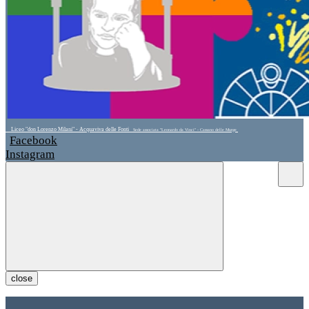
Liceo "don Lorenzo Milani" - Acquaviva delle Fonti
Sede associata "Leonardo da Vinci" - Cassano delle Murge
Facebook
Instagram
close