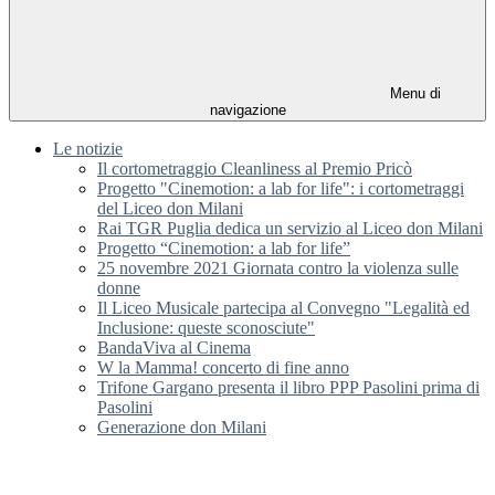
Menu di
navigazione
Le notizie
Il cortometraggio Cleanliness al Premio Pricò
Progetto "Cinemotion: a lab for life": i cortometraggi
del Liceo don Milani
Rai TGR Puglia dedica un servizio al Liceo don Milani
Progetto “Cinemotion: a lab for life”
25 novembre 2021 Giornata contro la violenza sulle
donne
Il Liceo Musicale partecipa al Convegno "Legalità ed
Inclusione: queste sconosciute"
BandaViva al Cinema
W la Mamma! concerto di fine anno
Trifone Gargano presenta il libro PPP Pasolini prima di
Pasolini
Generazione don Milani