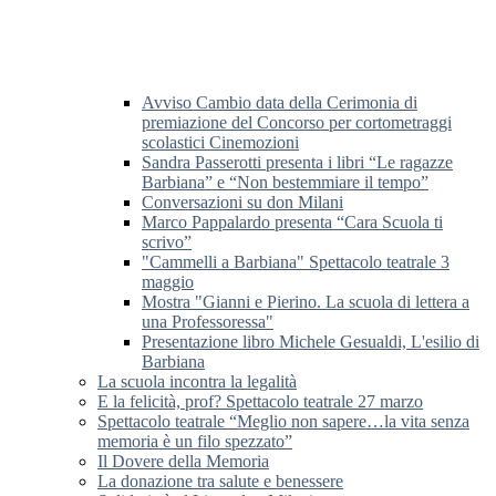
Avviso Cambio data della Cerimonia di
premiazione del Concorso per cortometraggi
scolastici Cinemozioni
Sandra Passerotti presenta i libri “Le ragazze
Barbiana” e “Non bestemmiare il tempo”
Conversazioni su don Milani
Marco Pappalardo presenta “Cara Scuola ti
scrivo”
"Cammelli a Barbiana" Spettacolo teatrale 3
maggio
Mostra "Gianni e Pierino. La scuola di lettera a
una Professoressa"
Presentazione libro Michele Gesualdi, L'esilio di
Barbiana
La scuola incontra la legalità
E la felicità, prof? Spettacolo teatrale 27 marzo
Spettacolo teatrale “Meglio non sapere…la vita senza
memoria è un filo spezzato”
Il Dovere della Memoria
La donazione tra salute e benessere