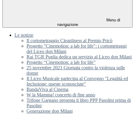
Menu di
navigazione
Le notizie
Il cortometraggio Cleanliness al Premio Pricò
Progetto "Cinemotion: a lab for life": i cortometraggi
del Liceo don Milani
Rai TGR Puglia dedica un servizio al Liceo don Milani
Progetto “Cinemotion: a lab for life”
25 novembre 2021 Giornata contro la violenza sulle
donne
Il Liceo Musicale partecipa al Convegno "Legalità ed
Inclusione: queste sconosciute"
BandaViva al Cinema
W la Mamma! concerto di fine anno
Trifone Gargano presenta il libro PPP Pasolini prima di
Pasolini
Generazione don Milani