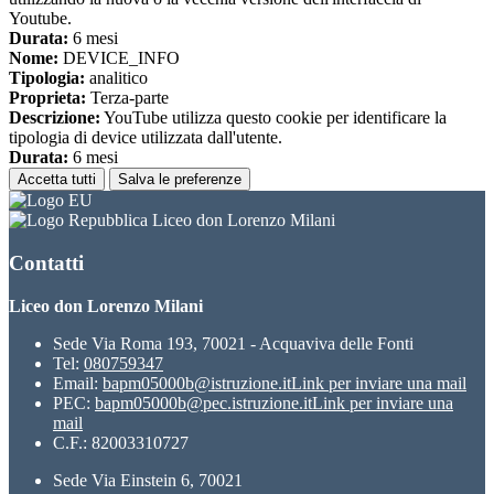
Youtube.
Durata:
6 mesi
Nome:
DEVICE_INFO
Tipologia:
analitico
Proprieta:
Terza-parte
Descrizione:
YouTube utilizza questo cookie per identificare la
tipologia di device utilizzata dall'utente.
Durata:
6 mesi
Accetta tutti
Salva le preferenze
Liceo don Lorenzo Milani
Contatti
Liceo don Lorenzo Milani
Sede Via Roma 193, 70021 - Acquaviva delle Fonti
Tel:
080759347
Email:
bapm05000b@istruzione.it
Link per inviare una mail
PEC:
bapm05000b@pec.istruzione.it
Link per inviare una
mail
C.F.: 82003310727
Sede Via Einstein 6, 70021