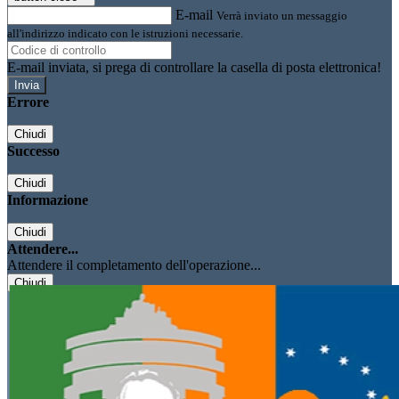
E-mail
Verrà inviato un messaggio
all'indirizzo indicato con le istruzioni necessarie.
E-mail inviata, si prega di controllare la casella di posta elettronica!
Errore
Chiudi
Successo
Chiudi
Informazione
Chiudi
Attendere...
Attendere il completamento dell'operazione...
Chiudi