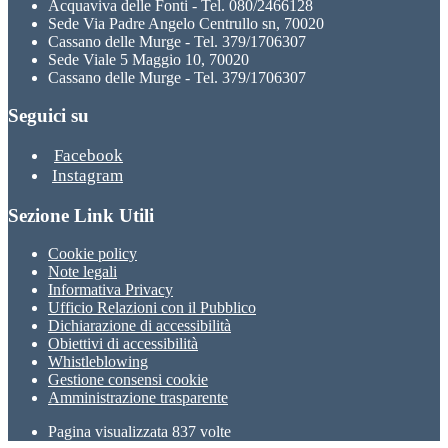
Acquaviva delle Fonti - Tel. 080/2466128
Sede Via Padre Angelo Centrullo sn, 70020
Cassano delle Murge - Tel. 379/1706307
Sede Viale 5 Maggio 10, 70020
Cassano delle Murge - Tel. 379/1706307
Seguici su
Facebook
Instagram
Sezione Link Utili
Cookie policy
Note legali
Informativa Privacy
Ufficio Relazioni con il Pubblico
Dichiarazione di accessibilità
Obiettivi di accessibilità
Whistleblowing
Gestione consensi cookie
Amministrazione trasparente
Pagina visualizzata
837
volte