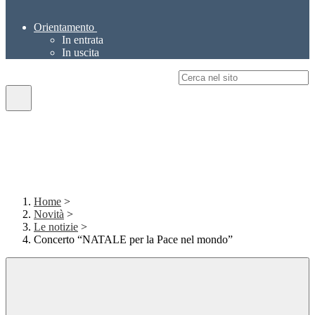
Orientamento
In entrata
In uscita
Campo di ricerca per le pagine del sito
Home
>
Novità
>
Le notizie
>
Concerto “NATALE per la Pace nel mondo”