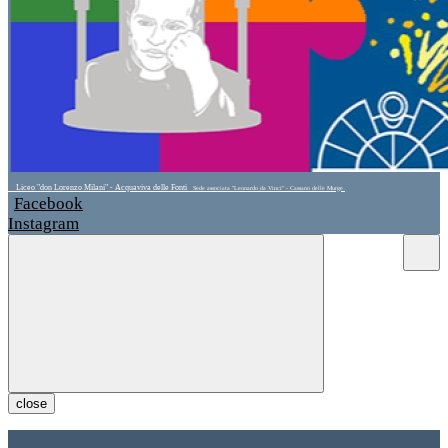
Liceo "don Lorenzo Milani" - Acquaviva delle Fonti
Sede associata "Leonardo da Vinci" - Cassano delle Murge
Facebook
Instagram
close