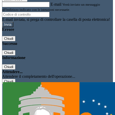
E-mail
Verrà inviato un messaggio
all'indirizzo indicato con le istruzioni necessarie.
E-mail inviata, si prega di controllare la casella di posta elettronica!
Errore
Chiudi
Successo
Chiudi
Informazione
Chiudi
Attendere...
Attendere il completamento dell'operazione...
Chiudi