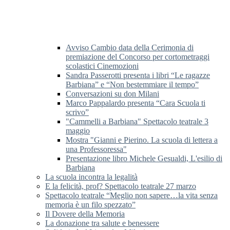
Avviso Cambio data della Cerimonia di
premiazione del Concorso per cortometraggi
scolastici Cinemozioni
Sandra Passerotti presenta i libri “Le ragazze
Barbiana” e “Non bestemmiare il tempo”
Conversazioni su don Milani
Marco Pappalardo presenta “Cara Scuola ti
scrivo”
"Cammelli a Barbiana" Spettacolo teatrale 3
maggio
Mostra "Gianni e Pierino. La scuola di lettera a
una Professoressa"
Presentazione libro Michele Gesualdi, L'esilio di
Barbiana
La scuola incontra la legalità
E la felicità, prof? Spettacolo teatrale 27 marzo
Spettacolo teatrale “Meglio non sapere…la vita senza
memoria è un filo spezzato”
Il Dovere della Memoria
La donazione tra salute e benessere