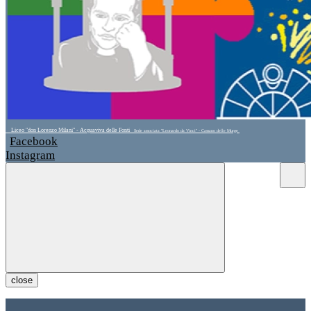
Liceo "don Lorenzo Milani" - Acquaviva delle Fonti
Sede associata "Leonardo da Vinci" - Cassano delle Murge
Facebook
Instagram
close