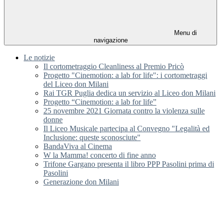
Menu di
navigazione
Le notizie
Il cortometraggio Cleanliness al Premio Pricò
Progetto "Cinemotion: a lab for life": i cortometraggi
del Liceo don Milani
Rai TGR Puglia dedica un servizio al Liceo don Milani
Progetto “Cinemotion: a lab for life”
25 novembre 2021 Giornata contro la violenza sulle
donne
Il Liceo Musicale partecipa al Convegno "Legalità ed
Inclusione: queste sconosciute"
BandaViva al Cinema
W la Mamma! concerto di fine anno
Trifone Gargano presenta il libro PPP Pasolini prima di
Pasolini
Generazione don Milani