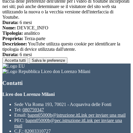
traccia delle preferenze dell'utente per i video di Youtube incorporati
nei siti; può anche determinare se il visitatore del sito web sta
utilizzando la nuova o la vecchia versione dell'interfaccia di
Youtube.
Durata:
6 mesi
Nome:
DEVICE_INFO
Tipologia:
analitico
Proprieta:
Terza-parte
Descrizione:
YouTube utilizza questo cookie per identificare la
tipologia di device utilizzata dall'utente.
Durata:
6 mesi
Accetta tutti
Salva le preferenze
Liceo don Lorenzo Milani
Contatti
Liceo don Lorenzo Milani
Sede Via Roma 193, 70021 - Acquaviva delle Fonti
Tel:
080759347
Email:
bapm05000b@istruzione.it
Link per inviare una mail
PEC:
bapm05000b@pec.istruzione.it
Link per inviare una
mail
C.F.: 82003310727