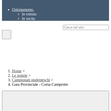
Orientamento
In entrata
In uscita
Campo di ricerca per le pagine del sito
Home
>
Le notizie
>
Campionati studenteschi
>
Gara Provinciale - Corsa Campestre