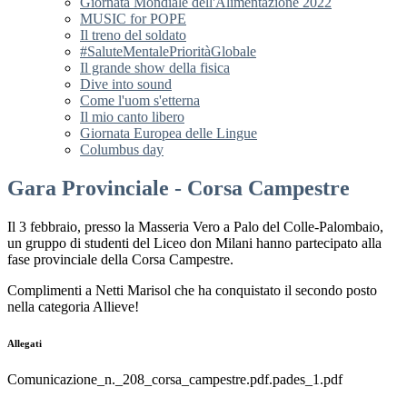
Giornata Mondiale dell'Alimentazione 2022
MUSIC for POPE
Il treno del soldato
#SaluteMentalePrioritàGlobale
Il grande show della fisica
Dive into sound
Come l'uom s'etterna
Il mio canto libero
Giornata Europea delle Lingue
Columbus day
Gara Provinciale - Corsa Campestre
Il 3 febbraio, presso la Masseria Vero a Palo del Colle-Palombaio,
un gruppo di studenti del Liceo don Milani hanno partecipato alla
fase provinciale della Corsa Campestre.
Complimenti a Netti Marisol che ha conquistato il secondo posto
nella categoria Allieve!
Allegati
Comunicazione_n._208_corsa_campestre.pdf.pades_1.pdf