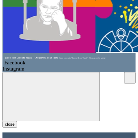
Liceo "don Lorenzo Milani" - Acquaviva delle Fonti
Sede associata "Leonardo da Vinci" - Cassano delle Murge
Facebook
Instagram
close