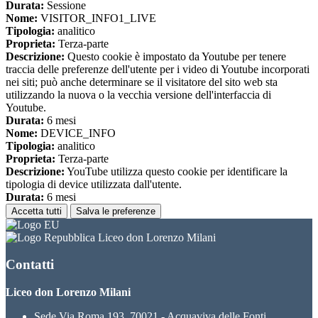
Durata:
Sessione
Nome:
VISITOR_INFO1_LIVE
Tipologia:
analitico
Proprieta:
Terza-parte
Descrizione:
Questo cookie è impostato da Youtube per tenere
traccia delle preferenze dell'utente per i video di Youtube incorporati
nei siti; può anche determinare se il visitatore del sito web sta
utilizzando la nuova o la vecchia versione dell'interfaccia di
Youtube.
Durata:
6 mesi
Nome:
DEVICE_INFO
Tipologia:
analitico
Proprieta:
Terza-parte
Descrizione:
YouTube utilizza questo cookie per identificare la
tipologia di device utilizzata dall'utente.
Durata:
6 mesi
Accetta tutti
Salva le preferenze
Liceo don Lorenzo Milani
Contatti
Liceo don Lorenzo Milani
Sede Via Roma 193, 70021 - Acquaviva delle Fonti