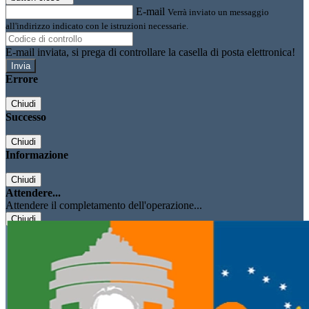
E-mail
Verrà inviato un messaggio
all'indirizzo indicato con le istruzioni necessarie.
E-mail inviata, si prega di controllare la casella di posta elettronica!
Errore
Chiudi
Successo
Chiudi
Informazione
Chiudi
Attendere...
Attendere il completamento dell'operazione...
Chiudi