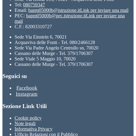
Tel:
080759347
Email:
bapm05000b@istruzione.it
Link per inviare una mail
PEC:
bapm05000b@pec.istruzione.it
Link per inviare una
mail
C.F.: 82003310727
Sede Via Einstein 6, 70021
Acquaviva delle Fonti - Tel. 080/2466128
Sede Via Padre Angelo Centrullo sn, 70020
Cassano delle Murge - Tel. 379/1706307
Sede Viale 5 Maggio 10, 70020
Cassano delle Murge - Tel. 379/1706307
Seguici su
Facebook
Instagram
Sezione Link Utili
Cookie policy
Note legali
Informativa Privacy
Ufficio Relazioni con il Pubblico