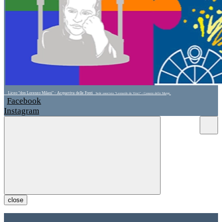
Liceo "don Lorenzo Milani" - Acquaviva delle Fonti
Sede associata "Leonardo da Vinci" - Cassano delle Murge
Facebook
Instagram
close