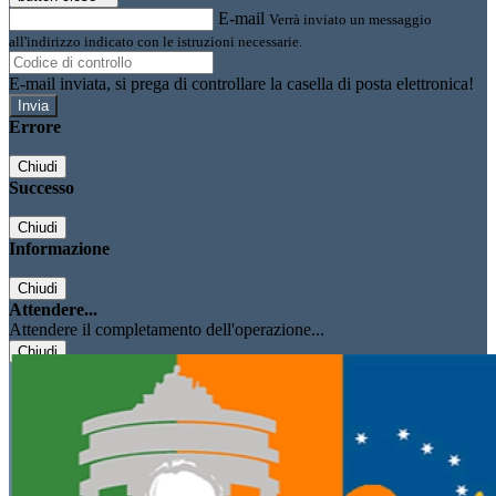
E-mail
Verrà inviato un messaggio
all'indirizzo indicato con le istruzioni necessarie.
E-mail inviata, si prega di controllare la casella di posta elettronica!
Errore
Chiudi
Successo
Chiudi
Informazione
Chiudi
Attendere...
Attendere il completamento dell'operazione...
Chiudi