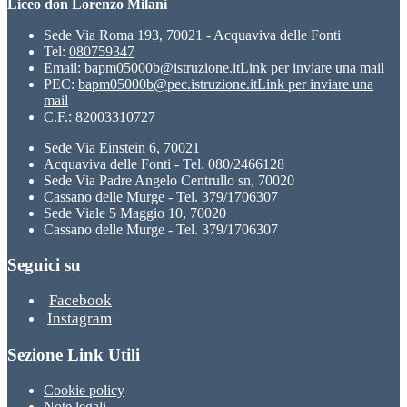
Liceo don Lorenzo Milani
Sede Via Roma 193, 70021 - Acquaviva delle Fonti
Tel:
080759347
Email:
bapm05000b@istruzione.it
Link per inviare una mail
PEC:
bapm05000b@pec.istruzione.it
Link per inviare una
mail
C.F.: 82003310727
Sede Via Einstein 6, 70021
Acquaviva delle Fonti - Tel. 080/2466128
Sede Via Padre Angelo Centrullo sn, 70020
Cassano delle Murge - Tel. 379/1706307
Sede Viale 5 Maggio 10, 70020
Cassano delle Murge - Tel. 379/1706307
Seguici su
Facebook
Instagram
Sezione Link Utili
Cookie policy
Note legali