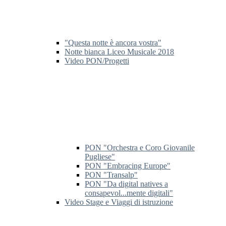
"Questa notte è ancora vostra"
Notte bianca Liceo Musicale 2018
Video PON/Progetti
PON "Orchestra e Coro Giovanile
Pugliese"
PON "Embracing Europe"
PON "Transalp"
PON "Da digital natives a
consapevol...mente digitali"
Video Stage e Viaggi di istruzione