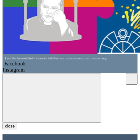
Liceo "don Lorenzo Milani" - Acquaviva delle Fonti
Sede associata "Leonardo da Vinci" - Cassano delle Murge
Facebook
Instagram
close