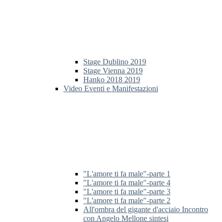
Stage Dublino 2019
Stage Vienna 2019
Hanko 2018 2019
Video Eventi e Manifestazioni
"L'amore ti fa male"-parte 1
"L'amore ti fa male"-parte 4
"L'amore ti fa male"-parte 3
"L'amore ti fa male"-parte 2
All'ombra del gigante d'acciaio Incontro
con Angelo Mellone sintesi