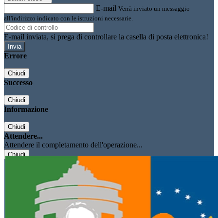
E-mail
Verrà inviato un messaggio
all'indirizzo indicato con le istruzioni necessarie.
E-mail inviata, si prega di controllare la casella di posta elettronica!
Errore
Chiudi
Successo
Chiudi
Informazione
Chiudi
Attendere...
Attendere il completamento dell'operazione...
Chiudi