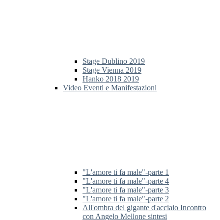
Stage Dublino 2019
Stage Vienna 2019
Hanko 2018 2019
Video Eventi e Manifestazioni
"L'amore ti fa male"-parte 1
"L'amore ti fa male"-parte 4
"L'amore ti fa male"-parte 3
"L'amore ti fa male"-parte 2
All'ombra del gigante d'acciaio Incontro
con Angelo Mellone sintesi