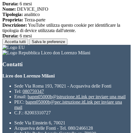
Durata:
6 mesi
Nome:
DEVICE_INFO
Tipologia:
analitico
Proprieta:
Terza-parte
Descrizione:
YouTube utilizza questo cookie per identificare la
tipologia di device utilizzata dall'utente.
Durata:
6 mesi
Accetta tutti
Salva le preferenze
Liceo don Lorenzo Milani
Contatti
Liceo don Lorenzo Milani
Sede Via Roma 193, 70021 - Acquaviva delle Fonti
Tel:
080759347
Email:
bapm05000b@istruzione.it
Link per inviare una mail
PEC:
bapm05000b@pec.istruzione.it
Link per inviare una
mail
C.F.: 82003310727
Sede Via Einstein 6, 70021
Acquaviva delle Fonti - Tel. 080/2466128