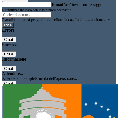
E-mail
Verrà inviato un messaggio
all'indirizzo indicato con le istruzioni necessarie.
E-mail inviata, si prega di controllare la casella di posta elettronica!
Errore
Chiudi
Successo
Chiudi
Informazione
Chiudi
Attendere...
Attendere il completamento dell'operazione...
Chiudi