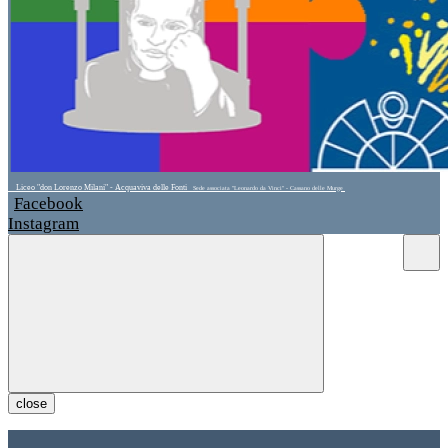
Liceo "don Lorenzo Milani" - Acquaviva delle Fonti
Sede associata "Leonardo da Vinci" - Cassano delle Murge
Facebook
Instagram
close