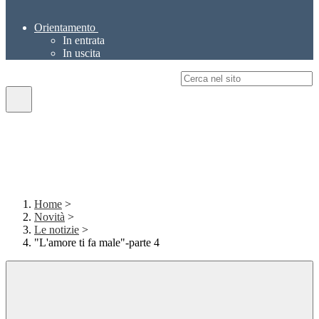
Orientamento
In entrata
In uscita
Campo di ricerca per le pagine del sito
Home
>
Novità
>
Le notizie
>
"L'amore ti fa male"-parte 4