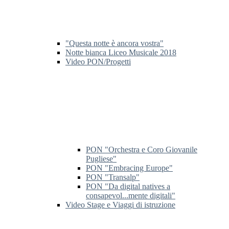
"Questa notte è ancora vostra"
Notte bianca Liceo Musicale 2018
Video PON/Progetti
PON "Orchestra e Coro Giovanile
Pugliese"
PON "Embracing Europe"
PON "Transalp"
PON "Da digital natives a
consapevol...mente digitali"
Video Stage e Viaggi di istruzione