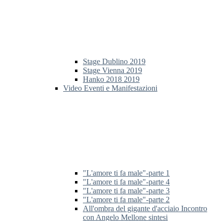
Stage Dublino 2019
Stage Vienna 2019
Hanko 2018 2019
Video Eventi e Manifestazioni
"L'amore ti fa male"-parte 1
"L'amore ti fa male"-parte 4
"L'amore ti fa male"-parte 3
"L'amore ti fa male"-parte 2
All'ombra del gigante d'acciaio Incontro
con Angelo Mellone sintesi