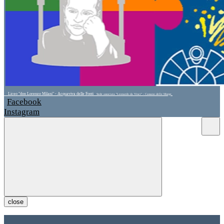
Liceo "don Lorenzo Milani" - Acquaviva delle Fonti
Sede associata "Leonardo da Vinci" - Cassano delle Murge
Facebook
Instagram
close