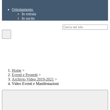
Orientamento
In entrata
In uscita
Campo di ricerca per le pagine del sito
Home
>
Eventi e Progetti
>
Archivio Video 2019-2021
>
Video Eventi e Manifestazioni