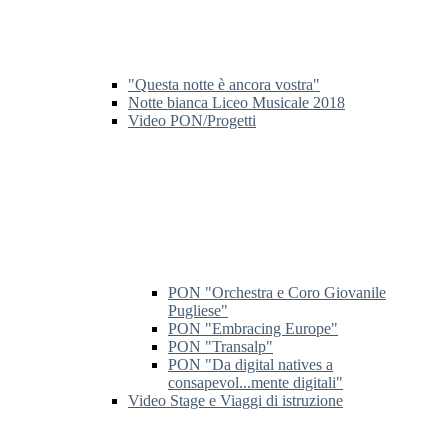
"Questa notte è ancora vostra"
Notte bianca Liceo Musicale 2018
Video PON/Progetti
PON "Orchestra e Coro Giovanile
Pugliese"
PON "Embracing Europe"
PON "Transalp"
PON "Da digital natives a
consapevol...mente digitali"
Video Stage e Viaggi di istruzione