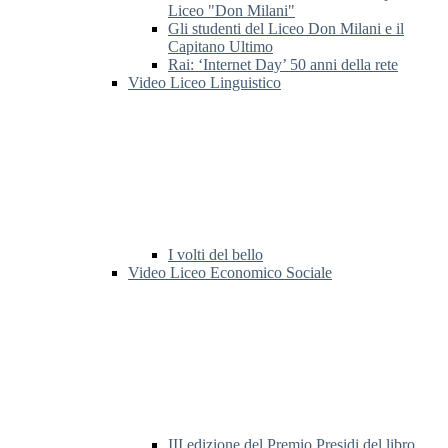
Liceo "Don Milani"
Gli studenti del Liceo Don Milani e il
Capitano Ultimo
Rai: ‘Internet Day’ 50 anni della rete
Video Liceo Linguistico
I volti del bello
Video Liceo Economico Sociale
III edizione del Premio Presidi del libro