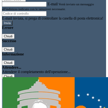
E-mail
Verrà inviato un messaggio
all'indirizzo indicato con le istruzioni necessarie.
E-mail inviata, si prega di controllare la casella di posta elettronica!
Errore
Chiudi
Successo
Chiudi
Informazione
Chiudi
Attendere...
Attendere il completamento dell'operazione...
Chiudi