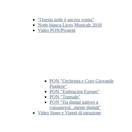
"Questa notte è ancora vostra"
Notte bianca Liceo Musicale 2018
Video PON/Progetti
PON "Orchestra e Coro Giovanile
Pugliese"
PON "Embracing Europe"
PON "Transalp"
PON "Da digital natives a
consapevol...mente digitali"
Video Stage e Viaggi di istruzione