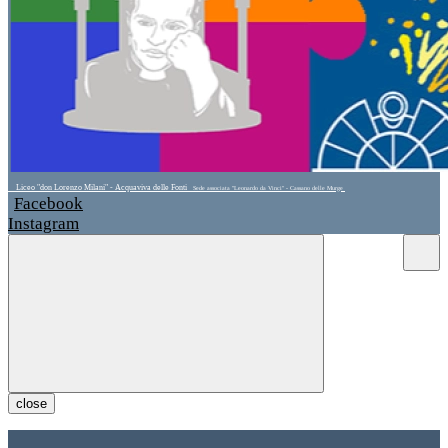
Liceo "don Lorenzo Milani" - Acquaviva delle Fonti
Sede associata "Leonardo da Vinci" - Cassano delle Murge
Facebook
Instagram
close