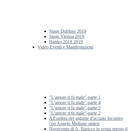
Stage Dublino 2019
Stage Vienna 2019
Hanko 2018 2019
Video Eventi e Manifestazioni
"L'amore ti fa male"-parte 1
"L'amore ti fa male"-parte 4
"L'amore ti fa male"-parte 3
"L'amore ti fa male"-parte 2
All'ombra del gigante d'acciaio Incontro
con Angelo Mellone sintesi
Novecento di A. Baricco in scena presso il