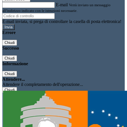
E-mail
Verrà inviato un messaggio
all'indirizzo indicato con le istruzioni necessarie.
E-mail inviata, si prega di controllare la casella di posta elettronica!
Errore
Chiudi
Successo
Chiudi
Informazione
Chiudi
Attendere...
Attendere il completamento dell'operazione...
Chiudi