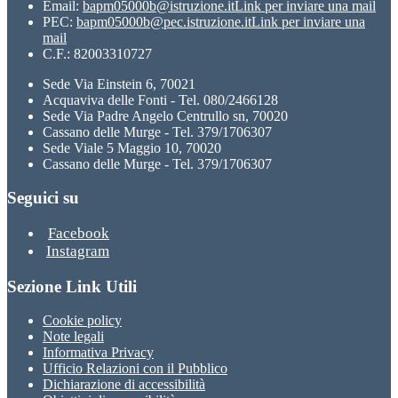
Email:
bapm05000b@istruzione.it
Link per inviare una mail
PEC:
bapm05000b@pec.istruzione.it
Link per inviare una
mail
C.F.: 82003310727
Sede Via Einstein 6, 70021
Acquaviva delle Fonti - Tel. 080/2466128
Sede Via Padre Angelo Centrullo sn, 70020
Cassano delle Murge - Tel. 379/1706307
Sede Viale 5 Maggio 10, 70020
Cassano delle Murge - Tel. 379/1706307
Seguici su
Facebook
Instagram
Sezione Link Utili
Cookie policy
Note legali
Informativa Privacy
Ufficio Relazioni con il Pubblico
Dichiarazione di accessibilità