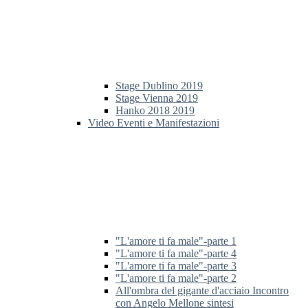
Stage Dublino 2019
Stage Vienna 2019
Hanko 2018 2019
Video Eventi e Manifestazioni
"L'amore ti fa male"-parte 1
"L'amore ti fa male"-parte 4
"L'amore ti fa male"-parte 3
"L'amore ti fa male"-parte 2
All'ombra del gigante d'acciaio Incontro
con Angelo Mellone sintesi