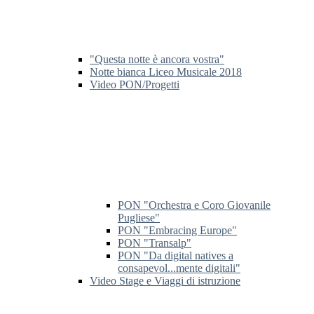
"Questa notte è ancora vostra"
Notte bianca Liceo Musicale 2018
Video PON/Progetti
PON "Orchestra e Coro Giovanile
Pugliese"
PON "Embracing Europe"
PON "Transalp"
PON "Da digital natives a
consapevol...mente digitali"
Video Stage e Viaggi di istruzione