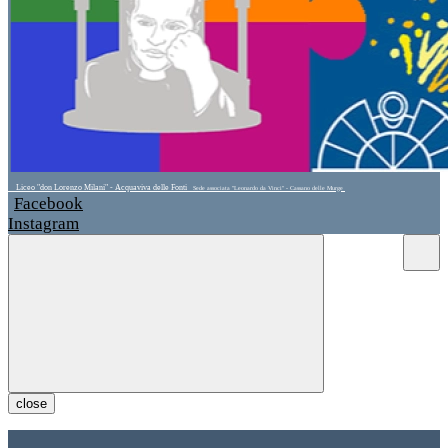
Liceo "don Lorenzo Milani" - Acquaviva delle Fonti
Sede associata "Leonardo da Vinci" - Cassano delle Murge
Facebook
Instagram
close