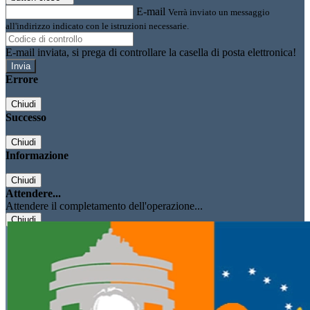
E-mail
Verrà inviato un messaggio
all'indirizzo indicato con le istruzioni necessarie.
E-mail inviata, si prega di controllare la casella di posta elettronica!
Errore
Chiudi
Successo
Chiudi
Informazione
Chiudi
Attendere...
Attendere il completamento dell'operazione...
Chiudi