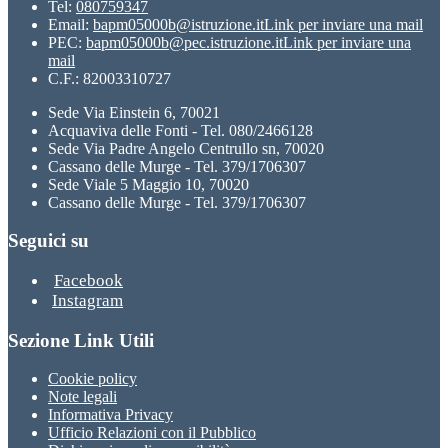
Tel:
080759347
Email:
bapm05000b@istruzione.it
Link per inviare una mail
PEC:
bapm05000b@pec.istruzione.it
Link per inviare una
mail
C.F.: 82003310727
Sede Via Einstein 6, 70021
Acquaviva delle Fonti - Tel. 080/2466128
Sede Via Padre Angelo Centrullo sn, 70020
Cassano delle Murge - Tel. 379/1706307
Sede Viale 5 Maggio 10, 70020
Cassano delle Murge - Tel. 379/1706307
Seguici su
Facebook
Instagram
Sezione Link Utili
Cookie policy
Note legali
Informativa Privacy
Ufficio Relazioni con il Pubblico