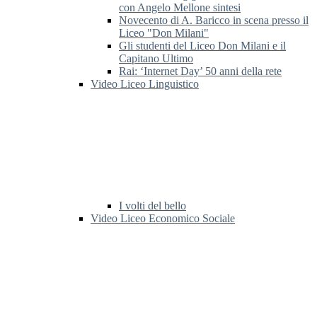
con Angelo Mellone sintesi
Novecento di A. Baricco in scena presso il
Liceo "Don Milani"
Gli studenti del Liceo Don Milani e il
Capitano Ultimo
Rai: ‘Internet Day’ 50 anni della rete
Video Liceo Linguistico
I volti del bello
Video Liceo Economico Sociale