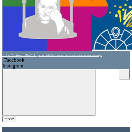
Liceo "don Lorenzo Milani" - Acquaviva delle Fonti
Sede associata "Leonardo da Vinci" - Cassano delle Murge
Facebook
Instagram
close