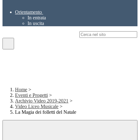
Orientamento
In entrata
In uscita
Campo di ricerca per le pagine del sito
Home
>
Eventi e Progetti
>
Archivio Video 2019-2021
>
Video Liceo Musicale
>
La Magia dei folletti del Natale