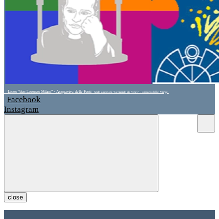
Liceo "don Lorenzo Milani" - Acquaviva delle Fonti
Sede associata "Leonardo da Vinci" - Cassano delle Murge
Facebook
Instagram
close