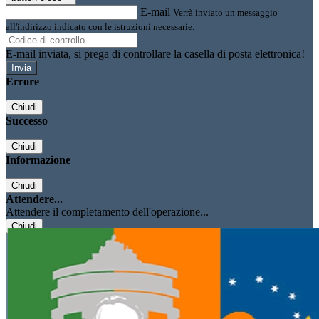
E-mail
Verrà inviato un messaggio
all'indirizzo indicato con le istruzioni necessarie.
E-mail inviata, si prega di controllare la casella di posta elettronica!
Errore
Chiudi
Successo
Chiudi
Informazione
Chiudi
Attendere...
Attendere il completamento dell'operazione...
Chiudi