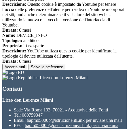
Descrizione:
Questo cookie è impostato da Youtube per tenere
traccia delle preferenze dell'utente per i video di Youtube incorporati
nei siti; può anche determinare se il visitatore del sito web sta
utilizzando la nuova o la vecchia versione dell'interfaccia di
Youtube.
Durata:
6 mesi
Nome:
DEVICE_INFO
Tipologia:
analitico
Proprieta:
Terza-parte
Descrizione:
YouTube utilizza questo cookie per identificare la
tipologia di device utilizzata dall'utente.
Durata:
6 mesi
Accetta tutti
Salva le preferenze
Liceo don Lorenzo Milani
Contatti
Liceo don Lorenzo Milani
Sede Via Roma 193, 70021 - Acquaviva delle Fonti
Tel:
080759347
Email:
bapm05000b@istruzione.it
Link per inviare una mail
PEC:
bapm05000b@pec.istruzione.it
Link per inviare una