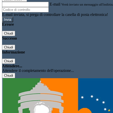
E-mail
Verrà inviato un messaggio all'indirizz
E-mail inviata, si prega di controllare la casella di posta elettronica!
Errore
Chiudi
Successo
Chiudi
Informazione
Chiudi
Attendere...
Attendere il completamento dell'operazione...
Chiudi