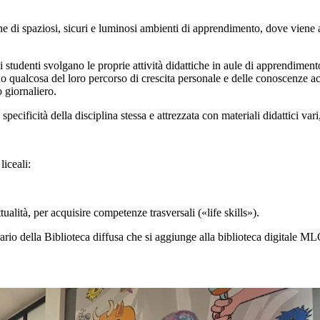
 di spaziosi, sicuri e luminosi ambienti di apprendimento, dove viene ap
tudenti svolgano le proprie attività didattiche in aule di apprendimento a
qualcosa del loro percorso di crescita personale e delle conoscenze acqu
o giornaliero.
pecificità della disciplina stessa e attrezzata con materiali didattici vari
liceali:
ualità, per acquisire competenze trasversali («life skills»).
brario della Biblioteca diffusa che si aggiunge alla biblioteca digitale M