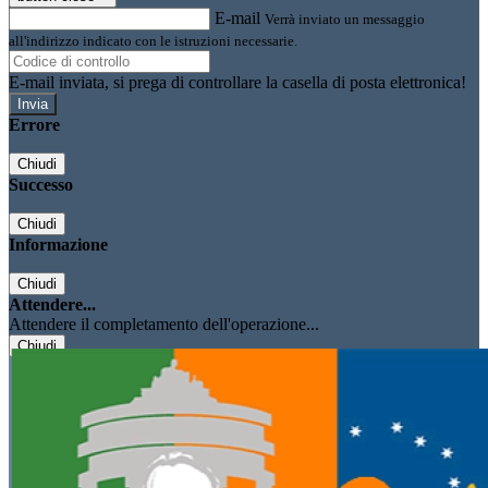
E-mail
Verrà inviato un messaggio
all'indirizzo indicato con le istruzioni necessarie.
E-mail inviata, si prega di controllare la casella di posta elettronica!
Errore
Chiudi
Successo
Chiudi
Informazione
Chiudi
Attendere...
Attendere il completamento dell'operazione...
Chiudi