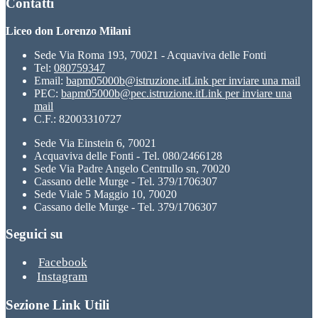
Contatti
Liceo don Lorenzo Milani
Sede Via Roma 193, 70021 - Acquaviva delle Fonti
Tel:
080759347
Email:
bapm05000b@istruzione.it
Link per inviare una mail
PEC:
bapm05000b@pec.istruzione.it
Link per inviare una
mail
C.F.: 82003310727
Sede Via Einstein 6, 70021
Acquaviva delle Fonti - Tel. 080/2466128
Sede Via Padre Angelo Centrullo sn, 70020
Cassano delle Murge - Tel. 379/1706307
Sede Viale 5 Maggio 10, 70020
Cassano delle Murge - Tel. 379/1706307
Seguici su
Facebook
Instagram
Sezione Link Utili