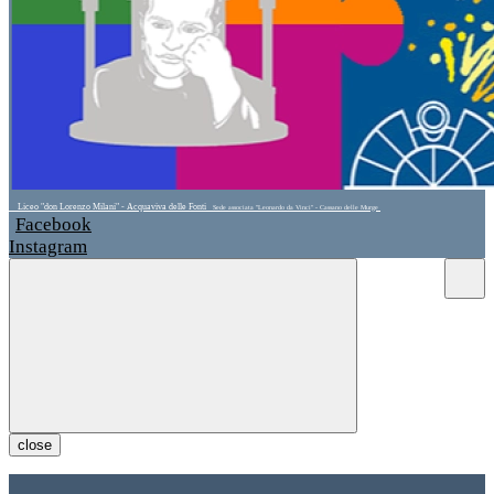
Liceo "don Lorenzo Milani" - Acquaviva delle Fonti
Sede associata "Leonardo da Vinci" - Cassano delle Murge
Facebook
Instagram
close