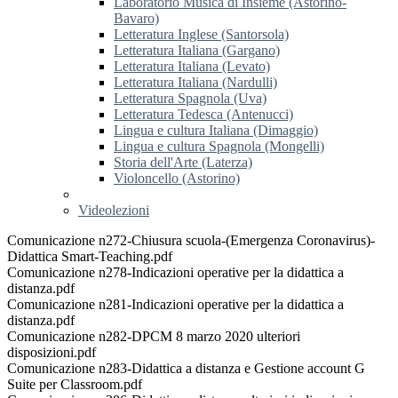
Laboratorio Musica di Insieme (Astorino-
Bavaro)
Letteratura Inglese (Santorsola)
Letteratura Italiana (Gargano)
Letteratura Italiana (Levato)
Letteratura Italiana (Nardulli)
Letteratura Spagnola (Uva)
Letteratura Tedesca (Antenucci)
Lingua e cultura Italiana (Dimaggio)
Lingua e cultura Spagnola (Mongelli)
Storia dell'Arte (Laterza)
Violoncello (Astorino)
Videolezioni
Comunicazione n272-Chiusura scuola-(Emergenza Coronavirus)-
Didattica Smart-Teaching.pdf
Comunicazione n278-Indicazioni operative per la didattica a
distanza.pdf
Comunicazione n281-Indicazioni operative per la didattica a
distanza.pdf
Comunicazione n282-DPCM 8 marzo 2020 ulteriori
disposizioni.pdf
Comunicazione n283-Didattica a distanza e Gestione account G
Suite per Classroom.pdf