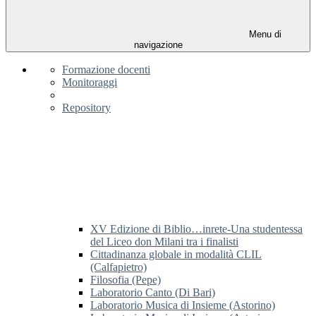
Menu di
navigazione
Formazione docenti
Monitoraggi
Repository
XV Edizione di Biblio…inrete-Una studentessa
del Liceo don Milani tra i finalisti
Cittadinanza globale in modalità CLIL
(Calfapietro)
Filosofia (Pepe)
Laboratorio Canto (Di Bari)
Laboratorio Musica di Insieme (Astorino)