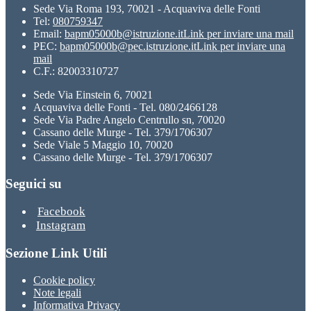
Sede Via Roma 193, 70021 - Acquaviva delle Fonti
Tel:
080759347
Email:
bapm05000b@istruzione.it
Link per inviare una mail
PEC:
bapm05000b@pec.istruzione.it
Link per inviare una
mail
C.F.: 82003310727
Sede Via Einstein 6, 70021
Acquaviva delle Fonti - Tel. 080/2466128
Sede Via Padre Angelo Centrullo sn, 70020
Cassano delle Murge - Tel. 379/1706307
Sede Viale 5 Maggio 10, 70020
Cassano delle Murge - Tel. 379/1706307
Seguici su
Facebook
Instagram
Sezione Link Utili
Cookie policy
Note legali
Informativa Privacy