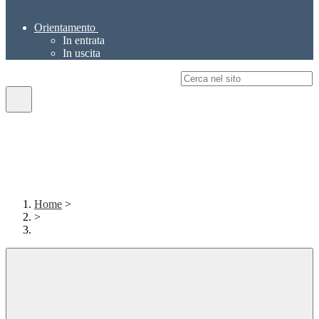
Orientamento
In entrata
In uscita
Campo di ricerca per le pagine del sito
Home
>
>