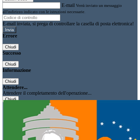
E-mail
Verrà inviato un messaggio
all'indirizzo indicato con le istruzioni necessarie.
E-mail inviata, si prega di controllare la casella di posta elettronica!
Errore
Chiudi
Successo
Chiudi
Informazione
Chiudi
Attendere...
Attendere il completamento dell'operazione...
Chiudi