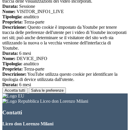
traccia delle visualizzazioni dei video incorporati.
Durata:
Sessione
Nome:
VISITOR_INFO1_LIVE
Tipologia:
analitico
Proprieta:
Terza-parte
Descrizione:
Questo cookie è impostato da Youtube per tenere
traccia delle preferenze dell'utente per i video di Youtube incorporati
nei siti; può anche determinare se il visitatore del sito web sta
utilizzando la nuova o la vecchia versione dell'interfaccia di
Youtube.
Durata:
6 mesi
Nome:
DEVICE_INFO
Tipologia:
analitico
Proprieta:
Terza-parte
Descrizione:
YouTube utilizza questo cookie per identificare la
tipologia di device utilizzata dall'utente.
Durata:
6 mesi
Accetta tutti
Salva le preferenze
Liceo don Lorenzo Milani
Contatti
Liceo don Lorenzo Milani