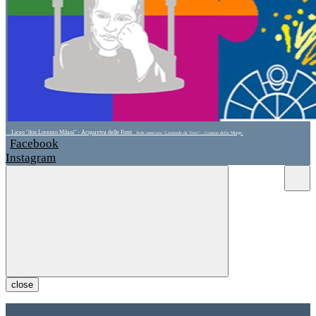
Liceo "don Lorenzo Milani" - Acquaviva delle Fonti
Sede associata "Leonardo da Vinci" - Cassano delle Murge
Facebook
Instagram
close