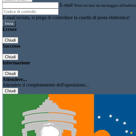
E-mail
Verrà inviato un messaggio all'indirizz
E-mail inviata, si prega di controllare la casella di posta elettronica!
Errore
Chiudi
Successo
Chiudi
Informazione
Chiudi
Attendere...
Attendere il completamento dell'operazione...
Chiudi