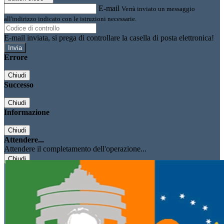
E-mail
Verrà inviato un messaggio
all'indirizzo indicato con le istruzioni necessarie.
E-mail inviata, si prega di controllare la casella di posta elettronica!
Errore
Chiudi
Successo
Chiudi
Informazione
Chiudi
Attendere...
Attendere il completamento dell'operazione...
Chiudi