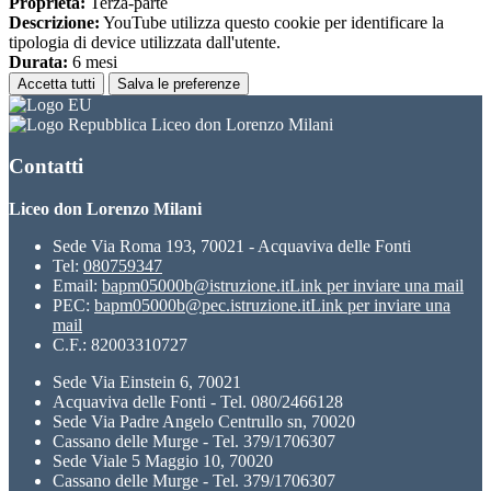
Proprieta:
Terza-parte
Descrizione:
YouTube utilizza questo cookie per identificare la
tipologia di device utilizzata dall'utente.
Durata:
6 mesi
Accetta tutti
Salva le preferenze
Liceo don Lorenzo Milani
Contatti
Liceo don Lorenzo Milani
Sede Via Roma 193, 70021 - Acquaviva delle Fonti
Tel:
080759347
Email:
bapm05000b@istruzione.it
Link per inviare una mail
PEC:
bapm05000b@pec.istruzione.it
Link per inviare una
mail
C.F.: 82003310727
Sede Via Einstein 6, 70021
Acquaviva delle Fonti - Tel. 080/2466128
Sede Via Padre Angelo Centrullo sn, 70020
Cassano delle Murge - Tel. 379/1706307
Sede Viale 5 Maggio 10, 70020
Cassano delle Murge - Tel. 379/1706307