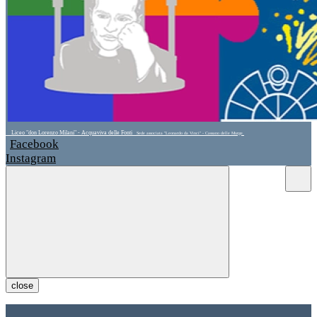
Liceo "don Lorenzo Milani" - Acquaviva delle Fonti
Sede associata "Leonardo da Vinci" - Cassano delle Murge
Facebook
Instagram
close