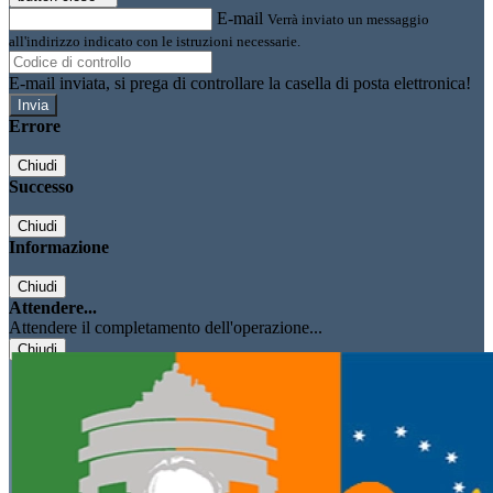
E-mail
Verrà inviato un messaggio
all'indirizzo indicato con le istruzioni necessarie.
E-mail inviata, si prega di controllare la casella di posta elettronica!
Errore
Chiudi
Successo
Chiudi
Informazione
Chiudi
Attendere...
Attendere il completamento dell'operazione...
Chiudi