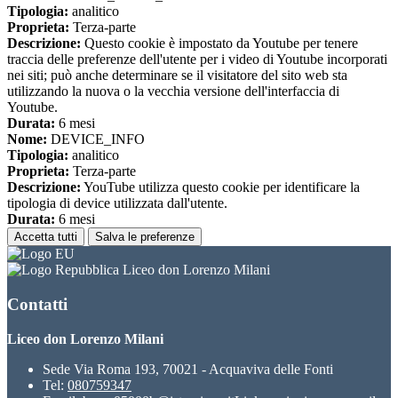
Tipologia:
analitico
Proprieta:
Terza-parte
Descrizione:
Questo cookie è impostato da Youtube per tenere
traccia delle preferenze dell'utente per i video di Youtube incorporati
nei siti; può anche determinare se il visitatore del sito web sta
utilizzando la nuova o la vecchia versione dell'interfaccia di
Youtube.
Durata:
6 mesi
Nome:
DEVICE_INFO
Tipologia:
analitico
Proprieta:
Terza-parte
Descrizione:
YouTube utilizza questo cookie per identificare la
tipologia di device utilizzata dall'utente.
Durata:
6 mesi
Accetta tutti
Salva le preferenze
Liceo don Lorenzo Milani
Contatti
Liceo don Lorenzo Milani
Sede Via Roma 193, 70021 - Acquaviva delle Fonti
Tel:
080759347