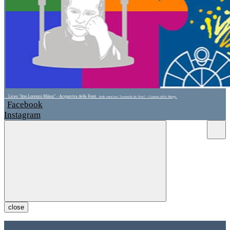
Liceo "don Lorenzo Milani" - Acquaviva delle Fonti
Sede associata "Leonardo da Vinci" - Cassano delle Murge
Facebook
Instagram
close