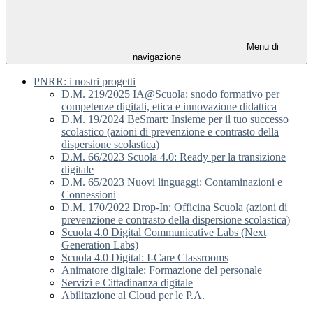
Menu di
navigazione
PNRR: i nostri progetti
D.M. 219/2025 IA@Scuola: snodo formativo per
competenze digitali, etica e innovazione didattica
D.M. 19/2024 BeSmart: Insieme per il tuo successo
scolastico (azioni di prevenzione e contrasto della
dispersione scolastica)
D.M. 66/2023 Scuola 4.0: Ready per la transizione
digitale
D.M. 65/2023 Nuovi linguaggi: Contaminazioni e
Connessioni
D.M. 170/2022 Drop-In: Officina Scuola (azioni di
prevenzione e contrasto della dispersione scolastica)
Scuola 4.0 Digital Communicative Labs (Next
Generation Labs)
Scuola 4.0 Digital: I-Care Classrooms
Animatore digitale: Formazione del personale
Servizi e Cittadinanza digitale
Abilitazione al Cloud per le P.A.