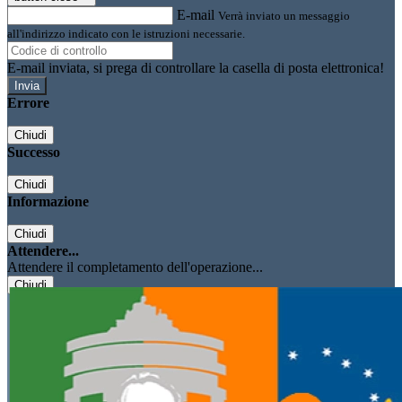
E-mail
Verrà inviato un messaggio
all'indirizzo indicato con le istruzioni necessarie.
E-mail inviata, si prega di controllare la casella di posta elettronica!
Errore
Chiudi
Successo
Chiudi
Informazione
Chiudi
Attendere...
Attendere il completamento dell'operazione...
Chiudi