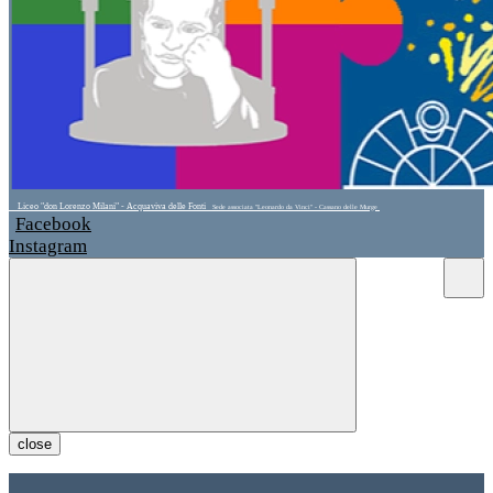
Liceo "don Lorenzo Milani" - Acquaviva delle Fonti
Sede associata "Leonardo da Vinci" - Cassano delle Murge
Facebook
Instagram
close