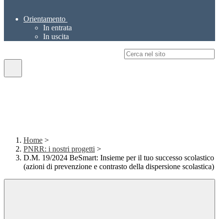
Orientamento
In entrata
In uscita
Campo di ricerca per le pagine del sito
Home
>
PNRR: i nostri progetti
>
D.M. 19/2024 BeSmart: Insieme per il tuo successo scolastico
(azioni di prevenzione e contrasto della dispersione scolastica)