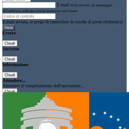
E-mail
Verrà inviato un messaggio
all'indirizzo indicato con le istruzioni necessarie.
E-mail inviata, si prega di controllare la casella di posta elettronica!
Errore
Chiudi
Successo
Chiudi
Informazione
Chiudi
Attendere...
Attendere il completamento dell'operazione...
Chiudi