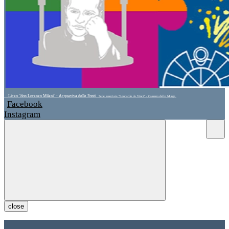
Liceo "don Lorenzo Milani" - Acquaviva delle Fonti
Sede associata "Leonardo da Vinci" - Cassano delle Murge
Facebook
Instagram
close