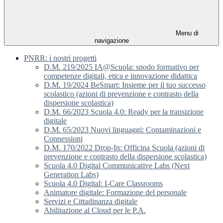
Menu di
navigazione
PNRR: i nostri progetti
D.M. 219/2025 IA@Scuola: snodo formativo per
competenze digitali, etica e innovazione didattica
D.M. 19/2024 BeSmart: Insieme per il tuo successo
scolastico (azioni di prevenzione e contrasto della
dispersione scolastica)
D.M. 66/2023 Scuola 4.0: Ready per la transizione
digitale
D.M. 65/2023 Nuovi linguaggi: Contaminazioni e
Connessioni
D.M. 170/2022 Drop-In: Officina Scuola (azioni di
prevenzione e contrasto della dispersione scolastica)
Scuola 4.0 Digital Communicative Labs (Next
Generation Labs)
Scuola 4.0 Digital: I-Care Classrooms
Animatore digitale: Formazione del personale
Servizi e Cittadinanza digitale
Abilitazione al Cloud per le P.A.