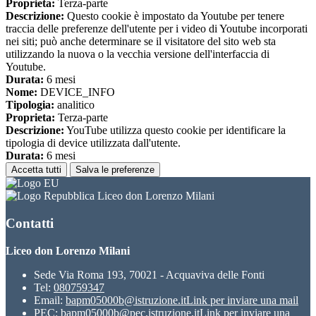
Proprieta:
Terza-parte
Descrizione:
Questo cookie è impostato da Youtube per tenere
traccia delle preferenze dell'utente per i video di Youtube incorporati
nei siti; può anche determinare se il visitatore del sito web sta
utilizzando la nuova o la vecchia versione dell'interfaccia di
Youtube.
Durata:
6 mesi
Nome:
DEVICE_INFO
Tipologia:
analitico
Proprieta:
Terza-parte
Descrizione:
YouTube utilizza questo cookie per identificare la
tipologia di device utilizzata dall'utente.
Durata:
6 mesi
Accetta tutti
Salva le preferenze
Liceo don Lorenzo Milani
Contatti
Liceo don Lorenzo Milani
Sede Via Roma 193, 70021 - Acquaviva delle Fonti
Tel:
080759347
Email:
bapm05000b@istruzione.it
Link per inviare una mail
PEC:
bapm05000b@pec.istruzione.it
Link per inviare una