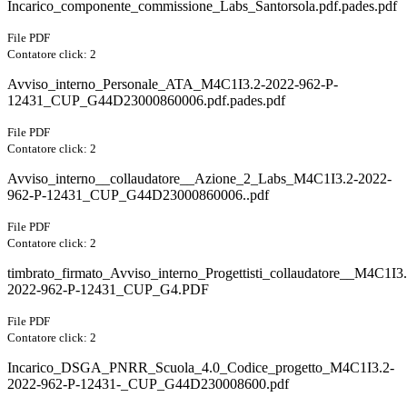
Incarico_componente_commissione_Labs_Santorsola.pdf.pades.pdf
File PDF
Contatore click: 2
Avviso_interno_Personale_ATA_M4C1I3.2-2022-962-P-
12431_CUP_G44D23000860006.pdf.pades.pdf
File PDF
Contatore click: 2
Avviso_interno__collaudatore__Azione_2_Labs_M4C1I3.2-2022-
962-P-12431_CUP_G44D23000860006..pdf
File PDF
Contatore click: 2
timbrato_firmato_Avviso_interno_Progettisti_collaudatore__M4C1I3.
2022-962-P-12431_CUP_G4.PDF
File PDF
Contatore click: 2
Incarico_DSGA_PNRR_Scuola_4.0_Codice_progetto_M4C1I3.2-
2022-962-P-12431-_CUP_G44D230008600.pdf