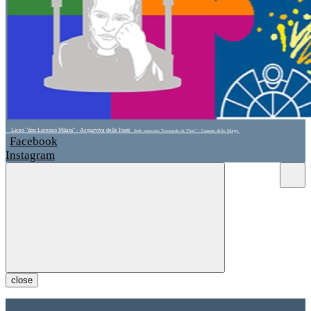
Liceo "don Lorenzo Milani" - Acquaviva delle Fonti
Sede associata "Leonardo da Vinci" - Cassano delle Murge
Facebook
Instagram
close