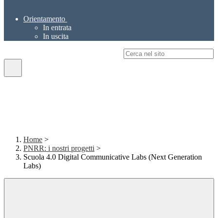
Orientamento
In entrata
In uscita
Campo di ricerca per le pagine del sito
Home
>
PNRR: i nostri progetti
>
Scuola 4.0 Digital Communicative Labs (Next Generation
Labs)