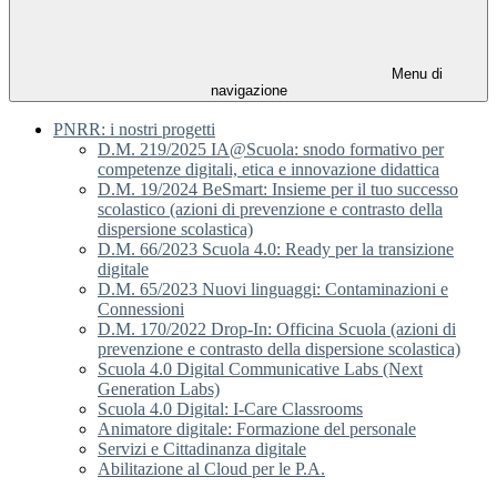
Menu di
navigazione
PNRR: i nostri progetti
D.M. 219/2025 IA@Scuola: snodo formativo per
competenze digitali, etica e innovazione didattica
D.M. 19/2024 BeSmart: Insieme per il tuo successo
scolastico (azioni di prevenzione e contrasto della
dispersione scolastica)
D.M. 66/2023 Scuola 4.0: Ready per la transizione
digitale
D.M. 65/2023 Nuovi linguaggi: Contaminazioni e
Connessioni
D.M. 170/2022 Drop-In: Officina Scuola (azioni di
prevenzione e contrasto della dispersione scolastica)
Scuola 4.0 Digital Communicative Labs (Next
Generation Labs)
Scuola 4.0 Digital: I-Care Classrooms
Animatore digitale: Formazione del personale
Servizi e Cittadinanza digitale
Abilitazione al Cloud per le P.A.