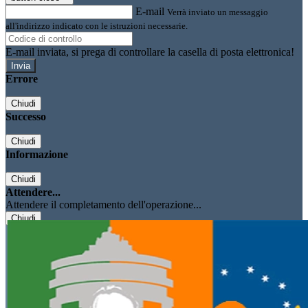
E-mail
Verrà inviato un messaggio
all'indirizzo indicato con le istruzioni necessarie.
E-mail inviata, si prega di controllare la casella di posta elettronica!
Errore
Chiudi
Successo
Chiudi
Informazione
Chiudi
Attendere...
Attendere il completamento dell'operazione...
Chiudi