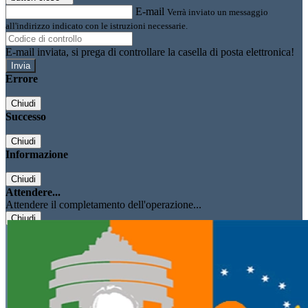
E-mail
Verrà inviato un messaggio
all'indirizzo indicato con le istruzioni necessarie.
E-mail inviata, si prega di controllare la casella di posta elettronica!
Errore
Chiudi
Successo
Chiudi
Informazione
Chiudi
Attendere...
Attendere il completamento dell'operazione...
Chiudi