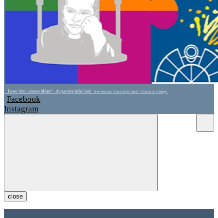
Liceo "don Lorenzo Milani" - Acquaviva delle Fonti
Sede associata "Leonardo da Vinci" - Cassano delle Murge
Facebook
Instagram
close