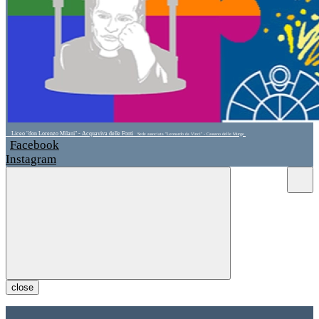
Liceo "don Lorenzo Milani" - Acquaviva delle Fonti
Sede associata "Leonardo da Vinci" - Cassano delle Murge
Facebook
Instagram
close