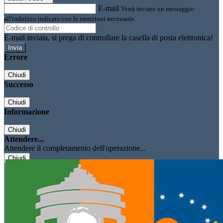
E-mail
Verrà inviato un messaggio
all'indirizzo indicato con le istruzioni necessarie.
E-mail inviata, si prega di controllare la casella di posta elettronica!
Errore
Chiudi
Successo
Chiudi
Informazione
Chiudi
Attendere...
Attendere il completamento dell'operazione...
Chiudi