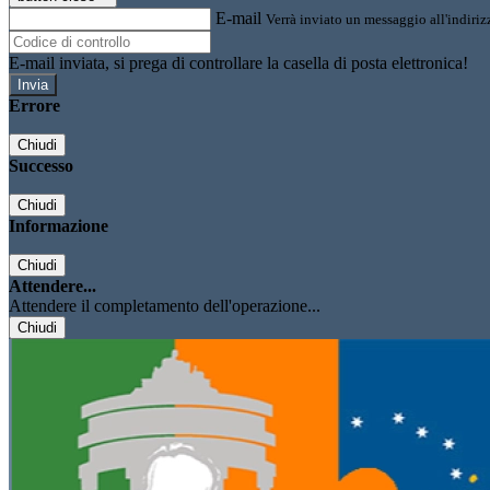
E-mail
Verrà inviato un messaggio all'indirizz
E-mail inviata, si prega di controllare la casella di posta elettronica!
Errore
Chiudi
Successo
Chiudi
Informazione
Chiudi
Attendere...
Attendere il completamento dell'operazione...
Chiudi