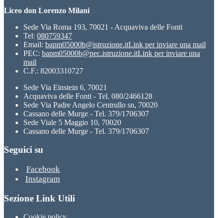
Liceo don Lorenzo Milani
Sede Via Roma 193, 70021 - Acquaviva delle Fonti
Tel:
080759347
Email:
bapm05000b@istruzione.it
Link per inviare una mail
PEC:
bapm05000b@pec.istruzione.it
Link per inviare una
mail
C.F.: 82003310727
Sede Via Einstein 6, 70021
Acquaviva delle Fonti - Tel. 080/2466128
Sede Via Padre Angelo Centrullo sn, 70020
Cassano delle Murge - Tel. 379/1706307
Sede Viale 5 Maggio 10, 70020
Cassano delle Murge - Tel. 379/1706307
Seguici su
Facebook
Instagram
Sezione Link Utili
Cookie policy