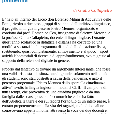
pandemia
di Giulia Calfapietro
E’ nato all’interno del Liceo don Lorenzo Milani di Acquaviva delle
Fonti, rivolto a due passi gruppi di studenti dell’indirizzo linguistico,
il progetto in lingua inglese su Pietro Mennea, organizzato e
condotto dal prof. Domenico Ceo, insegnante di Scienze Motorie, e
la prof.ssa Giulia Calfapietro, docente di lingua inglese. Durante
quest’anno scolastico la didattica a distanza ha costretto ad una
modifica sostanziale il programma di studi dell’educazione fisica,
sostituendo, quasi completamente, al movimento e al gioco – sport
attività laboratoriali di ricerca e di approfondimento, svolte grazie al
supporto della rete e del digitale in genere.
Proprio dal tentativo di trovare un argomento interessante, che fosse
una valida risposta alla situazione di grande isolamento nella quale
gli studenti sono stati costretti a causa della pandemia, è nato il
percorso progettuale “Pietro Mennea dallo sport alla cittadinanza
attiva”, svolto in lingua inglese, in modalità CLIL. Il campione di
tutti i tempi, che proveniva da una cittadina pugliese e da una
famiglia dalle scarse possibilità economiche e che ha fatto
dell’Atletica leggera e dei sui record l’orgoglio di un intero paese, è
entrato prepotentemente nella vita dei ragazzi, molti dei quali ne
conoscevano appena il nome, attraverso la voce dei due docenti e,