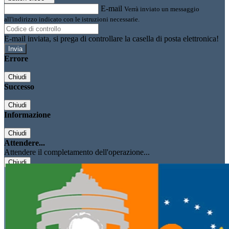
E-mail
Verrà inviato un messaggio
all'indirizzo indicato con le istruzioni necessarie.
E-mail inviata, si prega di controllare la casella di posta elettronica!
Errore
Chiudi
Successo
Chiudi
Informazione
Chiudi
Attendere...
Attendere il completamento dell'operazione...
Chiudi