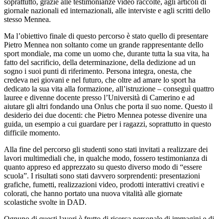
soprattutto, grazie alle testimonianze video raccolte, agli articoli di
giornale nazionali ed internazionali, alle interviste e agli scritti dello
stesso Mennea.
Ma l’obiettivo finale di questo percorso è stato quello di presentare
Pietro Mennea non soltanto come un grande rappresentante dello
sport mondiale, ma come un uomo che, durante tutta la sua vita, ha
fatto del sacrificio, della determinazione, della dedizione ad un
sogno i suoi punti di riferimento. Persona integra, onesta, che
credeva nei giovani e nel futuro, che oltre ad amare lo sport ha
dedicato la sua vita alla formazione, all’istruzione – conseguì quattro
lauree e divenne docente presso l’Università di Camerino e ad
aiutare gli altri fondando una Onlus che porta il suo nome. Questo il
desiderio dei due docenti: che Pietro Mennea potesse divenire una
guida, un esempio a cui guardare per i ragazzi, soprattutto in questo
difficile momento.
Alla fine del percorso gli studenti sono stati invitati a realizzare dei
lavori multimediali che, in qualche modo, fossero testimonianza di
quanto appreso ed apprezzato su questo diverso modo di “essere
scuola”. I risultati sono stati davvero sorprendenti: presentazioni
grafiche, fumetti, realizzazioni video, prodotti interattivi creativi e
colorati, che hanno portato una nuova vitalità alle giornate
scolastiche svolte in DAD.
Ognuno di questi lavori è frutto di ricerca personale di immagini e di