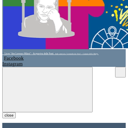
Liceo "don Lorenzo Milani" - Acquaviva delle Fonti
Sede associata "Leonardo da Vinci" - Cassano delle Murge
Facebook
Instagram
close