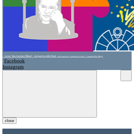
Liceo "don Lorenzo Milani" - Acquaviva delle Fonti
Sede associata "Leonardo da Vinci" - Cassano delle Murge
Facebook
Instagram
close