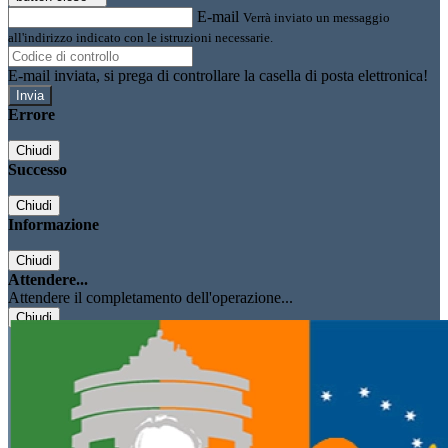
E-mail
Verrà inviato un messaggio
all'indirizzo indicato con le istruzioni necessarie.
E-mail inviata, si prega di controllare la casella di posta elettronica!
Errore
Chiudi
Successo
Chiudi
Informazione
Chiudi
Attendere...
Attendere il completamento dell'operazione...
Chiudi