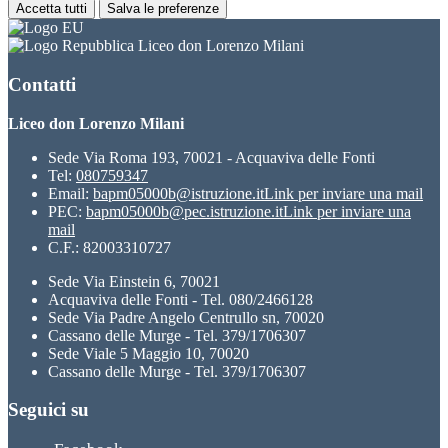
Accetta tutti
Salva le preferenze
Liceo don Lorenzo Milani
Contatti
Liceo don Lorenzo Milani
Sede Via Roma 193, 70021 - Acquaviva delle Fonti
Tel:
080759347
Email:
bapm05000b@istruzione.it
Link per inviare una mail
PEC:
bapm05000b@pec.istruzione.it
Link per inviare una
mail
C.F.: 82003310727
Sede Via Einstein 6, 70021
Acquaviva delle Fonti - Tel. 080/2466128
Sede Via Padre Angelo Centrullo sn, 70020
Cassano delle Murge - Tel. 379/1706307
Sede Viale 5 Maggio 10, 70020
Cassano delle Murge - Tel. 379/1706307
Seguici su