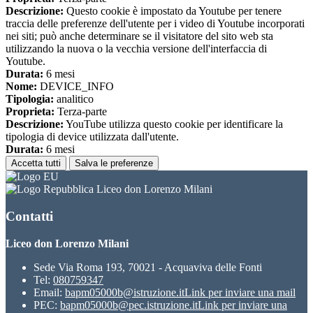
Descrizione:
Questo cookie è impostato da Youtube per tenere
traccia delle preferenze dell'utente per i video di Youtube incorporati
nei siti; può anche determinare se il visitatore del sito web sta
utilizzando la nuova o la vecchia versione dell'interfaccia di
Youtube.
Durata:
6 mesi
Nome:
DEVICE_INFO
Tipologia:
analitico
Proprieta:
Terza-parte
Descrizione:
YouTube utilizza questo cookie per identificare la
tipologia di device utilizzata dall'utente.
Durata:
6 mesi
Accetta tutti
Salva le preferenze
Liceo don Lorenzo Milani
Contatti
Liceo don Lorenzo Milani
Sede Via Roma 193, 70021 - Acquaviva delle Fonti
Tel:
080759347
Email:
bapm05000b@istruzione.it
Link per inviare una mail
PEC:
bapm05000b@pec.istruzione.it
Link per inviare una