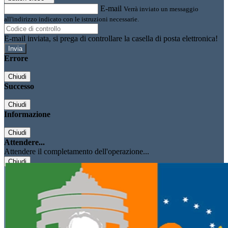
E-mail
Verrà inviato un messaggio
all'indirizzo indicato con le istruzioni necessarie.
E-mail inviata, si prega di controllare la casella di posta elettronica!
Errore
Chiudi
Successo
Chiudi
Informazione
Chiudi
Attendere...
Attendere il completamento dell'operazione...
Chiudi