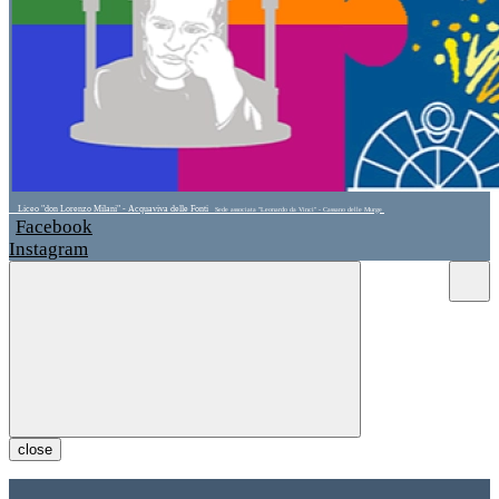
Liceo "don Lorenzo Milani" - Acquaviva delle Fonti
Sede associata "Leonardo da Vinci" - Cassano delle Murge
Facebook
Instagram
close