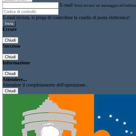
E-mail
Verrà inviato un messaggio all'indirizz
E-mail inviata, si prega di controllare la casella di posta elettronica!
Errore
Chiudi
Successo
Chiudi
Informazione
Chiudi
Attendere...
Attendere il completamento dell'operazione...
Chiudi