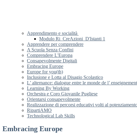
Apprendimento e socialità
Modulo Ri_CreAzioni_D'Istanti 1
Apprendere per comprendere
A Scuola Senza Confini
Comprendere L'Europa
Consapevolmente Digitali
Embracing Europe
Europe for you(th)
Inclusione e Lotta al Disagio Scolastico
L’ alternance: dialogue entre le monde de l’ enseignement 
Learning By Working
Orchestra e Coro Giovanile Pugliese
Orientarsi consapevolmente
Realizzazione di percorsi educativi volti al potenziament
RipartiAMO
Technological Lab Skills
Embracing Europe