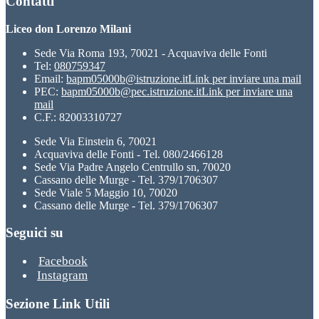
Contatti
Liceo don Lorenzo Milani
Sede Via Roma 193, 70021 - Acquaviva delle Fonti
Tel:
080759347
Email:
bapm05000b@istruzione.it
Link per inviare una mail
PEC:
bapm05000b@pec.istruzione.it
Link per inviare una
mail
C.F.: 82003310727
Sede Via Einstein 6, 70021
Acquaviva delle Fonti - Tel. 080/2466128
Sede Via Padre Angelo Centrullo sn, 70020
Cassano delle Murge - Tel. 379/1706307
Sede Viale 5 Maggio 10, 70020
Cassano delle Murge - Tel. 379/1706307
Seguici su
Facebook
Instagram
Sezione Link Utili