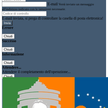
E-mail
Verrà inviato un messaggio
all'indirizzo indicato con le istruzioni necessarie.
E-mail inviata, si prega di controllare la casella di posta elettronica!
Errore
Chiudi
Successo
Chiudi
Informazione
Chiudi
Attendere...
Attendere il completamento dell'operazione...
Chiudi