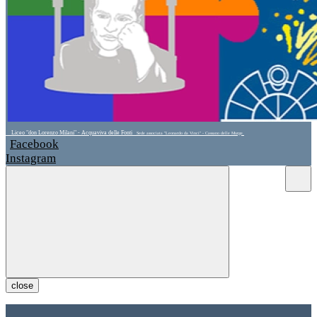
Liceo "don Lorenzo Milani" - Acquaviva delle Fonti
Sede associata "Leonardo da Vinci" - Cassano delle Murge
Facebook
Instagram
close