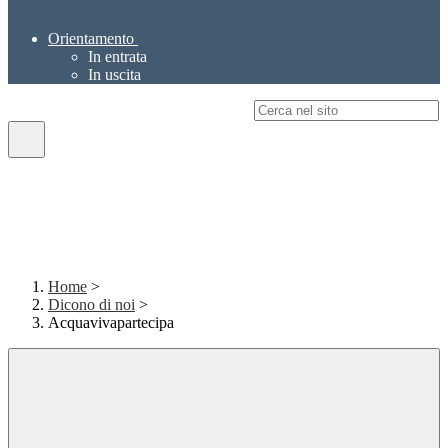
Orientamento
In entrata
In uscita
Campo di ricerca per le pagine del sito
Home
>
Dicono di noi
>
Acquavivapartecipa