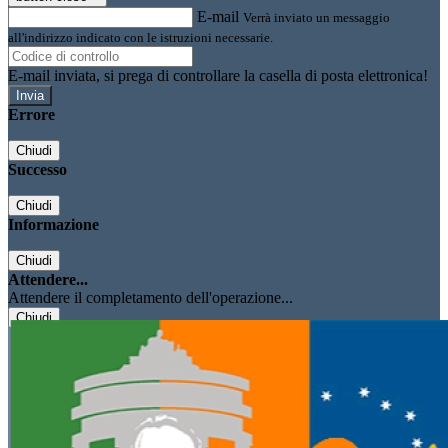
E-mail
Verrà inviato un messaggio
all'indirizzo indicato con le istruzioni necessarie.
E-mail inviata, si prega di controllare la casella di posta elettronica!
Errore
Chiudi
Successo
Chiudi
Informazione
Chiudi
Attendere...
Attendere il completamento dell'operazione...
Chiudi