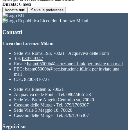
Durata:
6 mesi
Accetta tutti
Salva le preferenze
Liceo don Lorenzo Milani
Contatti
Liceo don Lorenzo Milani
Sede Via Roma 193, 70021 - Acquaviva delle Fonti
Tel:
080759347
Email:
bapm05000b@istruzione.it
Link per inviare una mail
PEC:
bapm05000b@pec.istruzione.it
Link per inviare una
mail
C.F.: 82003310727
Sede Via Einstein 6, 70021
Acquaviva delle Fonti - Tel. 080/2466128
Sede Via Padre Angelo Centrullo sn, 70020
Cassano delle Murge - Tel. 379/1706307
Sede Viale 5 Maggio 10, 70020
Cassano delle Murge - Tel. 379/1706307
Seguici su