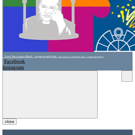
Liceo "don Lorenzo Milani" - Acquaviva delle Fonti
Sede associata "Leonardo da Vinci" - Cassano delle Murge
Facebook
Instagram
close