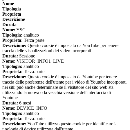
Nome
Tipologia
Proprieta
Descrizione
Durata
Nome:
YSC
Tipologia:
analitico
Proprieta:
Terza-parte
Descrizione:
Questo cookie è impostato da YouTube per tenere
traccia delle visualizzazioni dei video incorporati.
Durata:
Sessione
Nome:
VISITOR_INFO1_LIVE
Tipologia:
analitico
Proprieta:
Terza-parte
Descrizione:
Questo cookie è impostato da Youtube per tenere
traccia delle preferenze dell'utente per i video di Youtube incorporati
nei siti; può anche determinare se il visitatore del sito web sta
utilizzando la nuova o la vecchia versione dell'interfaccia di
Youtube.
Durata:
6 mesi
Nome:
DEVICE_INFO
Tipologia:
analitico
Proprieta:
Terza-parte
Descrizione:
YouTube utilizza questo cookie per identificare la
tipologia di device utilizzata dall'utente.