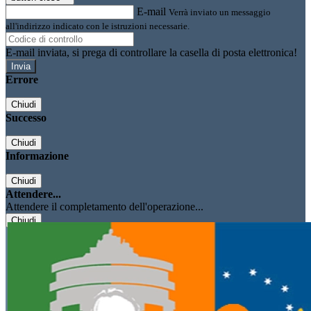
E-mail
Verrà inviato un messaggio
all'indirizzo indicato con le istruzioni necessarie.
E-mail inviata, si prega di controllare la casella di posta elettronica!
Errore
Chiudi
Successo
Chiudi
Informazione
Chiudi
Attendere...
Attendere il completamento dell'operazione...
Chiudi