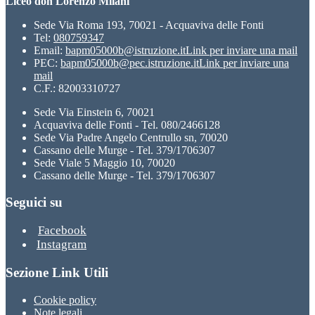
Liceo don Lorenzo Milani
Sede Via Roma 193, 70021 - Acquaviva delle Fonti
Tel:
080759347
Email:
bapm05000b@istruzione.it
Link per inviare una mail
PEC:
bapm05000b@pec.istruzione.it
Link per inviare una
mail
C.F.: 82003310727
Sede Via Einstein 6, 70021
Acquaviva delle Fonti - Tel. 080/2466128
Sede Via Padre Angelo Centrullo sn, 70020
Cassano delle Murge - Tel. 379/1706307
Sede Viale 5 Maggio 10, 70020
Cassano delle Murge - Tel. 379/1706307
Seguici su
Facebook
Instagram
Sezione Link Utili
Cookie policy
Note legali