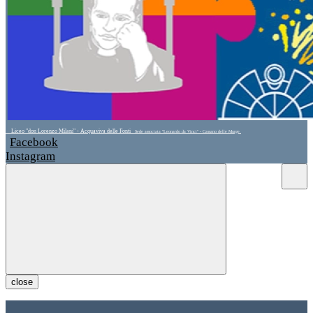
Liceo "don Lorenzo Milani" - Acquaviva delle Fonti
Sede associata "Leonardo da Vinci" - Cassano delle Murge
Facebook
Instagram
close