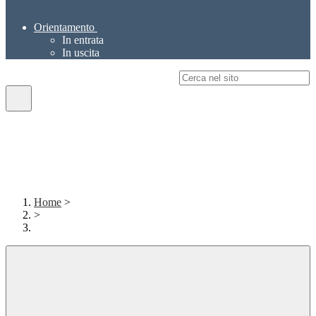
Orientamento
In entrata
In uscita
Campo di ricerca per le pagine del sito
Home
>
>