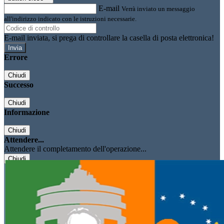
E-mail
Verrà inviato un messaggio
all'indirizzo indicato con le istruzioni necessarie.
E-mail inviata, si prega di controllare la casella di posta elettronica!
Errore
Chiudi
Successo
Chiudi
Informazione
Chiudi
Attendere...
Attendere il completamento dell'operazione...
Chiudi