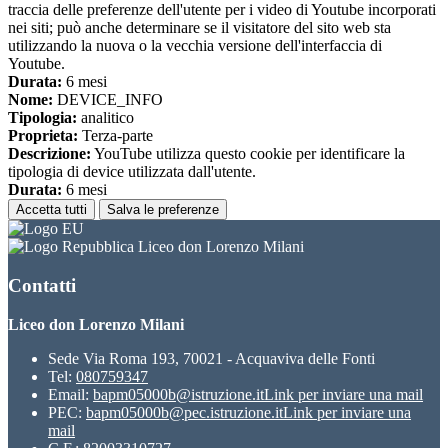
traccia delle preferenze dell'utente per i video di Youtube incorporati
nei siti; può anche determinare se il visitatore del sito web sta
utilizzando la nuova o la vecchia versione dell'interfaccia di
Youtube.
Durata:
6 mesi
Nome:
DEVICE_INFO
Tipologia:
analitico
Proprieta:
Terza-parte
Descrizione:
YouTube utilizza questo cookie per identificare la
tipologia di device utilizzata dall'utente.
Durata:
6 mesi
Accetta tutti
Salva le preferenze
Liceo don Lorenzo Milani
Contatti
Liceo don Lorenzo Milani
Sede Via Roma 193, 70021 - Acquaviva delle Fonti
Tel:
080759347
Email:
bapm05000b@istruzione.it
Link per inviare una mail
PEC:
bapm05000b@pec.istruzione.it
Link per inviare una
mail