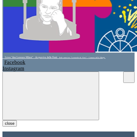
Liceo "don Lorenzo Milani" - Acquaviva delle Fonti
Sede associata "Leonardo da Vinci" - Cassano delle Murge
Facebook
Instagram
close