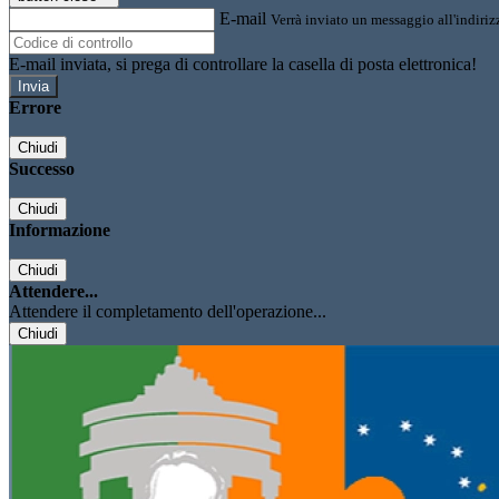
E-mail
Verrà inviato un messaggio all'indirizz
E-mail inviata, si prega di controllare la casella di posta elettronica!
Errore
Chiudi
Successo
Chiudi
Informazione
Chiudi
Attendere...
Attendere il completamento dell'operazione...
Chiudi