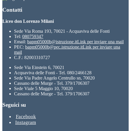
Contatti
Liceo don Lorenzo Milani
Sede Via Roma 193, 70021 - Acquaviva delle Fonti
Tel:
080759347
Email:
bapm05000b@istruzione.it
Link per inviare una mail
PEC:
bapm05000b@pec.istruzione.it
Link per inviare una
mail
C.F.: 82003310727
Sede Via Einstein 6, 70021
Acquaviva delle Fonti - Tel. 080/2466128
Sede Via Padre Angelo Centrullo sn, 70020
Cassano delle Murge - Tel. 379/1706307
Sede Viale 5 Maggio 10, 70020
Cassano delle Murge - Tel. 379/1706307
Seguici su
Facebook
Instagram