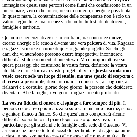
immaginare questi sette percorsi come fiumi che confluiscono in un
unico mare, vivo e dinamico, ricco di correnti, energie e possibilità.
In questo mare, la contaminazione delle competenze non è solo un
valore aggiunto: è una ricchezza che nutre tutti studenti, docenti,
famiglie e territorio.
Quando esperienze diverse si incontrano, nascono idee nuove, si
creano sinergie e la scuola diventa una vera palestra di vita. Ragazze
e ragazzi, voi siete il cuore di questo grande progetto. So che gli
anni che vi attendono possono essere impegnativi: incontrerete
difficoltà, sfide e momenti di incertezza. Ma è proprio attraverso
questi passaggi che costruirete la vostra forza, definirete la vostra
identità e darete forma ai vostri progetti di vita.
Questa scuola non
vuole essere solo un luogo di studio, ma uno spazio di scoperta e
di crescita personale
, dove imparare a conoscervi, a sbagliare, a
rialzarvi e a costruire, giorno dopo giorno, la persona che desiderate
diventare. Alle famiglie, rivolgo un ringraziamento profondo.
La vostra fiducia ci onora e ci spinge a fare sempre di più.
Il
percorso educativo può realizzarsi solo camminando insieme, scuola
e genitori fianco a fianco. So che quest’anno comporterà alcune
difficoltà, soprattutto sul piano logistico e organizzativo, in
particolare per gli studenti e le famiglie della sede di Cassano. Vi
assicuro che faremo tutto il possibile per limitare i disagi e garantire
a ciascun ragazzo pari accesso alle risorse, alle opportunità e alle