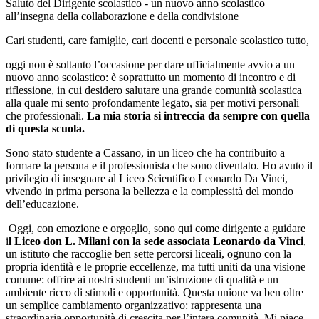
Saluto del Dirigente scolastico - un nuovo anno scolastico
all’insegna della collaborazione e della condivisione
Cari studenti, care famiglie, cari docenti e personale scolastico tutto,
oggi non è soltanto l’occasione per dare ufficialmente avvio a un
nuovo anno scolastico: è soprattutto un momento di incontro e di
riflessione, in cui desidero salutare una grande comunità scolastica
alla quale mi sento profondamente legato, sia per motivi personali
che professionali.
La mia storia si intreccia da sempre con quella
di questa scuola.
Sono stato studente a Cassano, in un liceo che ha contribuito a
formare la persona e il professionista che sono diventato. Ho avuto il
privilegio di insegnare al Liceo Scientifico Leonardo Da Vinci,
vivendo in prima persona la bellezza e la complessità del mondo
dell’educazione.
Oggi, con emozione e orgoglio, sono qui come dirigente a guidare
i
l
Liceo don L. Milani con la sede associata Leonardo da Vinci
,
un istituto che raccoglie ben sette percorsi liceali, ognuno con la
propria identità e le proprie eccellenze, ma tutti uniti da una visione
comune: offrire ai nostri studenti un’istruzione di qualità e un
ambiente ricco di stimoli e opportunità. Questa unione va ben oltre
un semplice cambiamento organizzativo: rappresenta una
straordinaria opportunità di crescita per l’intera comunità. Mi piace