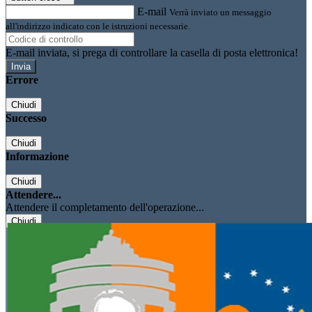
E-mail
Verrà inviato un messaggio
all'indirizzo indicato con le istruzioni necessarie.
E-mail inviata, si prega di controllare la casella di posta elettronica!
Errore
Chiudi
Successo
Chiudi
Informazione
Chiudi
Attendere...
Attendere il completamento dell'operazione...
Chiudi