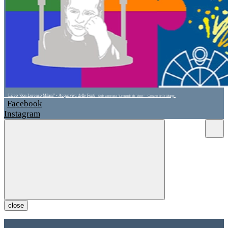
Liceo "don Lorenzo Milani" - Acquaviva delle Fonti
Sede associata "Leonardo da Vinci" - Cassano delle Murge
Facebook
Instagram
close