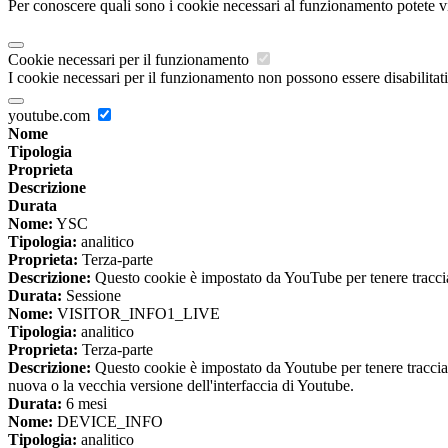
Per conoscere quali sono i cookie necessari al funzionamento potete v
Cookie necessari per il funzionamento
I cookie necessari per il funzionamento non possono essere disabilitati.
youtube.com
Nome
Tipologia
Proprieta
Descrizione
Durata
Nome:
YSC
Tipologia:
analitico
Proprieta:
Terza-parte
Descrizione:
Questo cookie è impostato da YouTube per tenere traccia 
Durata:
Sessione
Nome:
VISITOR_INFO1_LIVE
Tipologia:
analitico
Proprieta:
Terza-parte
Descrizione:
Questo cookie è impostato da Youtube per tenere traccia de
nuova o la vecchia versione dell'interfaccia di Youtube.
Durata:
6 mesi
Nome:
DEVICE_INFO
Tipologia:
analitico