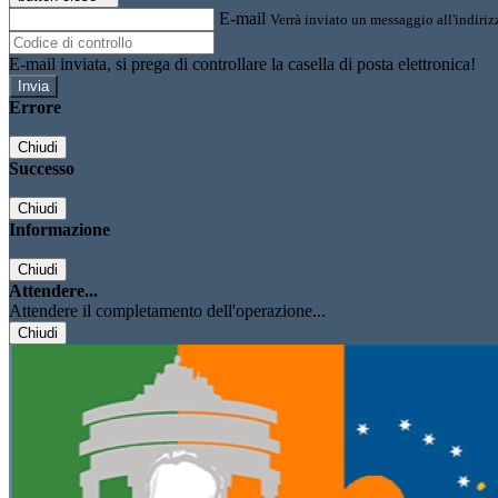
E-mail
Verrà inviato un messaggio all'indirizz
E-mail inviata, si prega di controllare la casella di posta elettronica!
Errore
Chiudi
Successo
Chiudi
Informazione
Chiudi
Attendere...
Attendere il completamento dell'operazione...
Chiudi