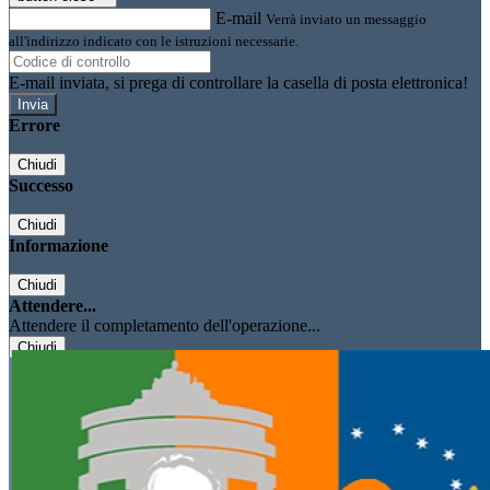
E-mail
Verrà inviato un messaggio
all'indirizzo indicato con le istruzioni necessarie.
E-mail inviata, si prega di controllare la casella di posta elettronica!
Errore
Chiudi
Successo
Chiudi
Informazione
Chiudi
Attendere...
Attendere il completamento dell'operazione...
Chiudi