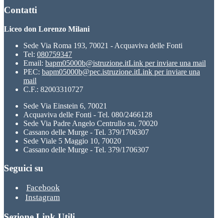
Contatti
Liceo don Lorenzo Milani
Sede Via Roma 193, 70021 - Acquaviva delle Fonti
Tel:
080759347
Email:
bapm05000b@istruzione.it
Link per inviare una mail
PEC:
bapm05000b@pec.istruzione.it
Link per inviare una
mail
C.F.: 82003310727
Sede Via Einstein 6, 70021
Acquaviva delle Fonti - Tel. 080/2466128
Sede Via Padre Angelo Centrullo sn, 70020
Cassano delle Murge - Tel. 379/1706307
Sede Viale 5 Maggio 10, 70020
Cassano delle Murge - Tel. 379/1706307
Seguici su
Facebook
Instagram
Sezione Link Utili