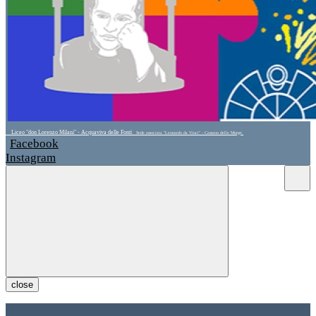
Liceo "don Lorenzo Milani" - Acquaviva delle Fonti
Sede associata "Leonardo da Vinci" - Cassano delle Murge
Facebook
Instagram
close