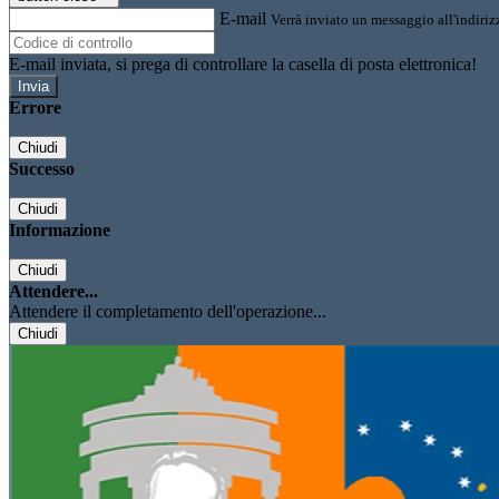
E-mail
Verrà inviato un messaggio all'indirizz
E-mail inviata, si prega di controllare la casella di posta elettronica!
Errore
Chiudi
Successo
Chiudi
Informazione
Chiudi
Attendere...
Attendere il completamento dell'operazione...
Chiudi