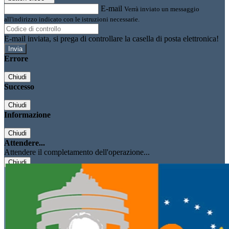
E-mail
Verrà inviato un messaggio
all'indirizzo indicato con le istruzioni necessarie.
E-mail inviata, si prega di controllare la casella di posta elettronica!
Errore
Chiudi
Successo
Chiudi
Informazione
Chiudi
Attendere...
Attendere il completamento dell'operazione...
Chiudi