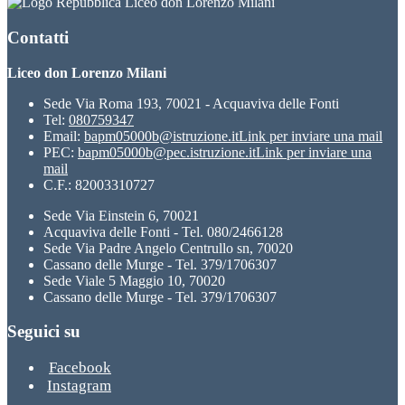
Liceo don Lorenzo Milani
Contatti
Liceo don Lorenzo Milani
Sede Via Roma 193, 70021 - Acquaviva delle Fonti
Tel:
080759347
Email:
bapm05000b@istruzione.it
Link per inviare una mail
PEC:
bapm05000b@pec.istruzione.it
Link per inviare una
mail
C.F.: 82003310727
Sede Via Einstein 6, 70021
Acquaviva delle Fonti - Tel. 080/2466128
Sede Via Padre Angelo Centrullo sn, 70020
Cassano delle Murge - Tel. 379/1706307
Sede Viale 5 Maggio 10, 70020
Cassano delle Murge - Tel. 379/1706307
Seguici su
Facebook
Instagram