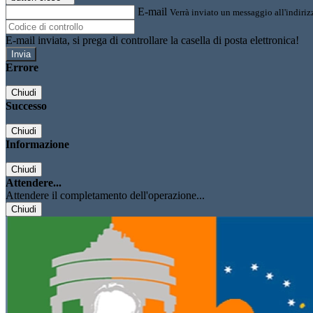
E-mail
Verrà inviato un messaggio all'indirizz
E-mail inviata, si prega di controllare la casella di posta elettronica!
Errore
Chiudi
Successo
Chiudi
Informazione
Chiudi
Attendere...
Attendere il completamento dell'operazione...
Chiudi