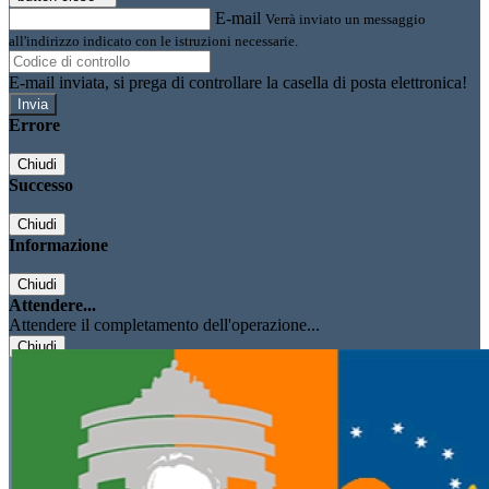
E-mail
Verrà inviato un messaggio
all'indirizzo indicato con le istruzioni necessarie.
E-mail inviata, si prega di controllare la casella di posta elettronica!
Errore
Chiudi
Successo
Chiudi
Informazione
Chiudi
Attendere...
Attendere il completamento dell'operazione...
Chiudi