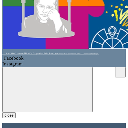
Liceo "don Lorenzo Milani" - Acquaviva delle Fonti
Sede associata "Leonardo da Vinci" - Cassano delle Murge
Facebook
Instagram
close