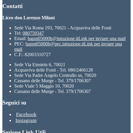
Contatti
Liceo don Lorenzo Milani
Sede Via Roma 193, 70021 - Acquaviva delle Fonti
Tel:
080759347
Email:
bapm05000b@istruzione.it
Link per inviare una mail
PEC:
bapm05000b@pec.istruzione.it
Link per inviare una
mail
C.F.: 82003310727
Sede Via Einstein 6, 70021
Acquaviva delle Fonti - Tel. 080/2466128
Sede Via Padre Angelo Centrullo sn, 70020
Cassano delle Murge - Tel. 379/1706307
Sede Viale 5 Maggio 10, 70020
Cassano delle Murge - Tel. 379/1706307
Seguici su
Facebook
Instagram
Sezione Link Utili