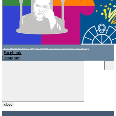
Liceo "don Lorenzo Milani" - Acquaviva delle Fonti
Sede associata "Leonardo da Vinci" - Cassano delle Murge
Facebook
Instagram
close