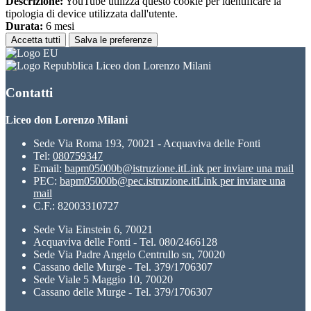
Descrizione:
YouTube utilizza questo cookie per identificare la
tipologia di device utilizzata dall'utente.
Durata:
6 mesi
Accetta tutti
Salva le preferenze
Liceo don Lorenzo Milani
Contatti
Liceo don Lorenzo Milani
Sede Via Roma 193, 70021 - Acquaviva delle Fonti
Tel:
080759347
Email:
bapm05000b@istruzione.it
Link per inviare una mail
PEC:
bapm05000b@pec.istruzione.it
Link per inviare una
mail
C.F.: 82003310727
Sede Via Einstein 6, 70021
Acquaviva delle Fonti - Tel. 080/2466128
Sede Via Padre Angelo Centrullo sn, 70020
Cassano delle Murge - Tel. 379/1706307
Sede Viale 5 Maggio 10, 70020
Cassano delle Murge - Tel. 379/1706307