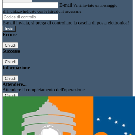
E-mail
Verrà inviato un messaggio
all'indirizzo indicato con le istruzioni necessarie.
E-mail inviata, si prega di controllare la casella di posta elettronica!
Errore
Chiudi
Successo
Chiudi
Informazione
Chiudi
Attendere...
Attendere il completamento dell'operazione...
Chiudi