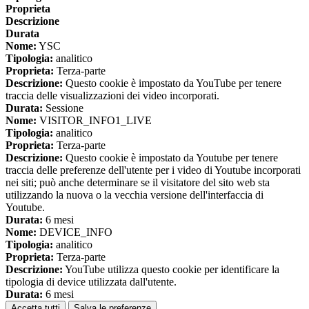
Proprieta
Descrizione
Durata
Nome:
YSC
Tipologia:
analitico
Proprieta:
Terza-parte
Descrizione:
Questo cookie è impostato da YouTube per tenere
traccia delle visualizzazioni dei video incorporati.
Durata:
Sessione
Nome:
VISITOR_INFO1_LIVE
Tipologia:
analitico
Proprieta:
Terza-parte
Descrizione:
Questo cookie è impostato da Youtube per tenere
traccia delle preferenze dell'utente per i video di Youtube incorporati
nei siti; può anche determinare se il visitatore del sito web sta
utilizzando la nuova o la vecchia versione dell'interfaccia di
Youtube.
Durata:
6 mesi
Nome:
DEVICE_INFO
Tipologia:
analitico
Proprieta:
Terza-parte
Descrizione:
YouTube utilizza questo cookie per identificare la
tipologia di device utilizzata dall'utente.
Durata:
6 mesi
Accetta tutti
Salva le preferenze