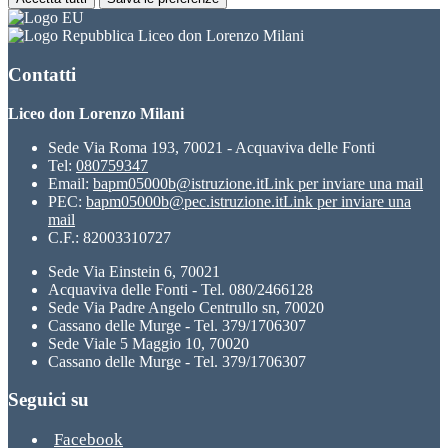
Liceo don Lorenzo Milani
Contatti
Liceo don Lorenzo Milani
Sede Via Roma 193, 70021 - Acquaviva delle Fonti
Tel:
080759347
Email:
bapm05000b@istruzione.it
Link per inviare una mail
PEC:
bapm05000b@pec.istruzione.it
Link per inviare una
mail
C.F.: 82003310727
Sede Via Einstein 6, 70021
Acquaviva delle Fonti - Tel. 080/2466128
Sede Via Padre Angelo Centrullo sn, 70020
Cassano delle Murge - Tel. 379/1706307
Sede Viale 5 Maggio 10, 70020
Cassano delle Murge - Tel. 379/1706307
Seguici su
Facebook