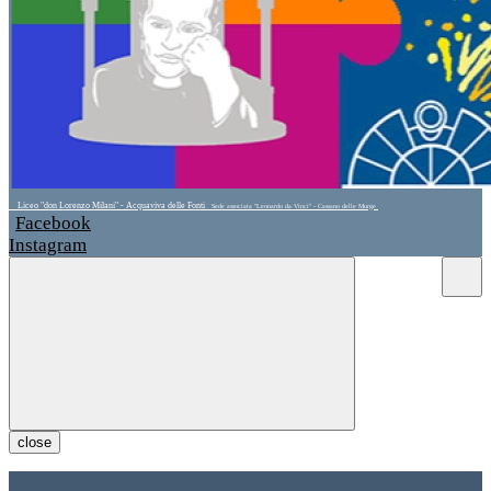
Liceo "don Lorenzo Milani" - Acquaviva delle Fonti
Sede associata "Leonardo da Vinci" - Cassano delle Murge
Facebook
Instagram
close