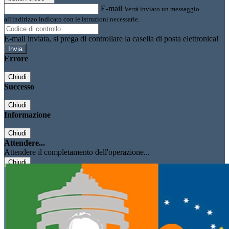
E-mail
Verrà inviato un messaggio
all'indirizzo indicato con le istruzioni necessarie.
E-mail inviata, si prega di controllare la casella di posta elettronica!
Errore
Chiudi
Successo
Chiudi
Informazione
Chiudi
Attendere...
Attendere il completamento dell'operazione...
Chiudi