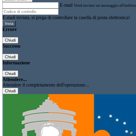
E-mail
Verrà inviato un messaggio all'indirizz
E-mail inviata, si prega di controllare la casella di posta elettronica!
Errore
Chiudi
Successo
Chiudi
Informazione
Chiudi
Attendere...
Attendere il completamento dell'operazione...
Chiudi