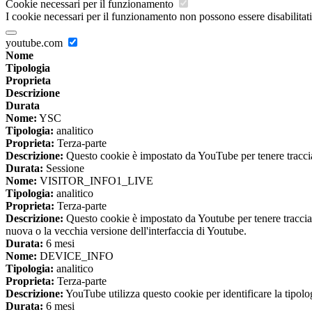
Cookie necessari per il funzionamento
I cookie necessari per il funzionamento non possono essere disabilitati.
youtube.com
Nome
Tipologia
Proprieta
Descrizione
Durata
Nome:
YSC
Tipologia:
analitico
Proprieta:
Terza-parte
Descrizione:
Questo cookie è impostato da YouTube per tenere traccia 
Durata:
Sessione
Nome:
VISITOR_INFO1_LIVE
Tipologia:
analitico
Proprieta:
Terza-parte
Descrizione:
Questo cookie è impostato da Youtube per tenere traccia de
nuova o la vecchia versione dell'interfaccia di Youtube.
Durata:
6 mesi
Nome:
DEVICE_INFO
Tipologia:
analitico
Proprieta:
Terza-parte
Descrizione:
YouTube utilizza questo cookie per identificare la tipologi
Durata:
6 mesi