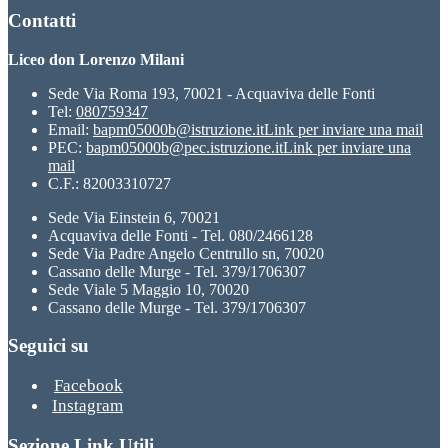
Contatti
Liceo don Lorenzo Milani
Sede Via Roma 193, 70021 - Acquaviva delle Fonti
Tel:
080759347
Email:
bapm05000b@istruzione.it
Link per inviare una mail
PEC:
bapm05000b@pec.istruzione.it
Link per inviare una
mail
C.F.: 82003310727
Sede Via Einstein 6, 70021
Acquaviva delle Fonti - Tel. 080/2466128
Sede Via Padre Angelo Centrullo sn, 70020
Cassano delle Murge - Tel. 379/1706307
Sede Viale 5 Maggio 10, 70020
Cassano delle Murge - Tel. 379/1706307
Seguici su
Facebook
Instagram
Sezione Link Utili