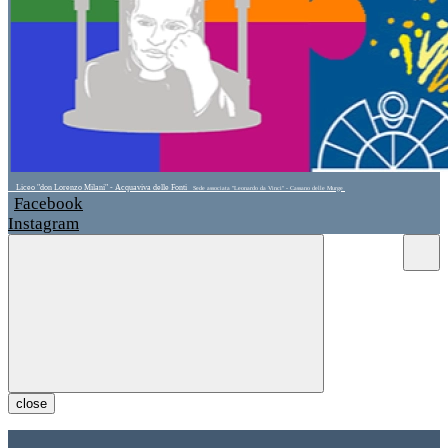
Liceo "don Lorenzo Milani" - Acquaviva delle Fonti
Sede associata "Leonardo da Vinci" - Cassano delle Murge
Facebook
Instagram
close