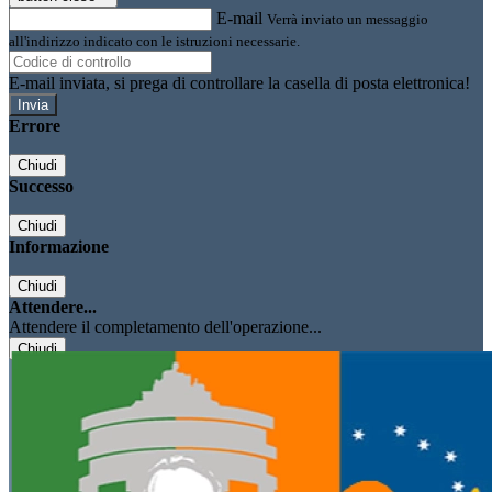
E-mail
Verrà inviato un messaggio
all'indirizzo indicato con le istruzioni necessarie.
E-mail inviata, si prega di controllare la casella di posta elettronica!
Errore
Chiudi
Successo
Chiudi
Informazione
Chiudi
Attendere...
Attendere il completamento dell'operazione...
Chiudi