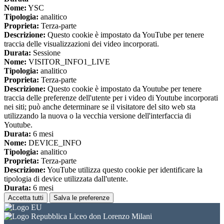
Nome:
YSC
Tipologia:
analitico
Proprieta:
Terza-parte
Descrizione:
Questo cookie è impostato da YouTube per tenere
traccia delle visualizzazioni dei video incorporati.
Durata:
Sessione
Nome:
VISITOR_INFO1_LIVE
Tipologia:
analitico
Proprieta:
Terza-parte
Descrizione:
Questo cookie è impostato da Youtube per tenere
traccia delle preferenze dell'utente per i video di Youtube incorporati
nei siti; può anche determinare se il visitatore del sito web sta
utilizzando la nuova o la vecchia versione dell'interfaccia di
Youtube.
Durata:
6 mesi
Nome:
DEVICE_INFO
Tipologia:
analitico
Proprieta:
Terza-parte
Descrizione:
YouTube utilizza questo cookie per identificare la
tipologia di device utilizzata dall'utente.
Durata:
6 mesi
Accetta tutti
Salva le preferenze
Liceo don Lorenzo Milani