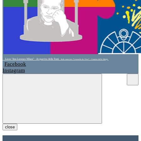
Liceo "don Lorenzo Milani" - Acquaviva delle Fonti
Sede associata "Leonardo da Vinci" - Cassano delle Murge
Facebook
Instagram
close