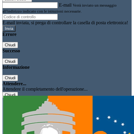
E-mail
Verrà inviato un messaggio
all'indirizzo indicato con le istruzioni necessarie.
E-mail inviata, si prega di controllare la casella di posta elettronica!
Errore
Chiudi
Successo
Chiudi
Informazione
Chiudi
Attendere...
Attendere il completamento dell'operazione...
Chiudi