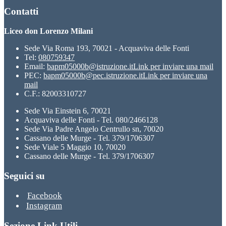
Contatti
Liceo don Lorenzo Milani
Sede Via Roma 193, 70021 - Acquaviva delle Fonti
Tel:
080759347
Email:
bapm05000b@istruzione.it
Link per inviare una mail
PEC:
bapm05000b@pec.istruzione.it
Link per inviare una
mail
C.F.: 82003310727
Sede Via Einstein 6, 70021
Acquaviva delle Fonti - Tel. 080/2466128
Sede Via Padre Angelo Centrullo sn, 70020
Cassano delle Murge - Tel. 379/1706307
Sede Viale 5 Maggio 10, 70020
Cassano delle Murge - Tel. 379/1706307
Seguici su
Facebook
Instagram
Sezione Link Utili