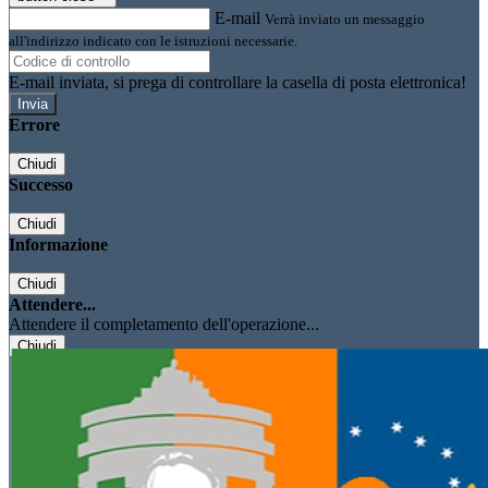
E-mail
Verrà inviato un messaggio
all'indirizzo indicato con le istruzioni necessarie.
E-mail inviata, si prega di controllare la casella di posta elettronica!
Errore
Chiudi
Successo
Chiudi
Informazione
Chiudi
Attendere...
Attendere il completamento dell'operazione...
Chiudi