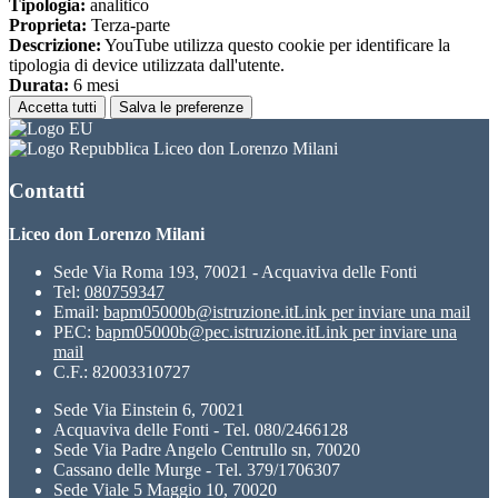
Tipologia:
analitico
Proprieta:
Terza-parte
Descrizione:
YouTube utilizza questo cookie per identificare la
tipologia di device utilizzata dall'utente.
Durata:
6 mesi
Accetta tutti
Salva le preferenze
Liceo don Lorenzo Milani
Contatti
Liceo don Lorenzo Milani
Sede Via Roma 193, 70021 - Acquaviva delle Fonti
Tel:
080759347
Email:
bapm05000b@istruzione.it
Link per inviare una mail
PEC:
bapm05000b@pec.istruzione.it
Link per inviare una
mail
C.F.: 82003310727
Sede Via Einstein 6, 70021
Acquaviva delle Fonti - Tel. 080/2466128
Sede Via Padre Angelo Centrullo sn, 70020
Cassano delle Murge - Tel. 379/1706307
Sede Viale 5 Maggio 10, 70020