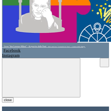
Liceo "don Lorenzo Milani" - Acquaviva delle Fonti
Sede associata "Leonardo da Vinci" - Cassano delle Murge
Facebook
Instagram
close