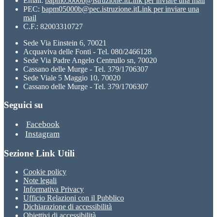
Email:
bapm05000b@istruzione.it
Link per inviare una mail
PEC:
bapm05000b@pec.istruzione.it
Link per inviare una
mail
C.F.: 82003310727
Sede Via Einstein 6, 70021
Acquaviva delle Fonti - Tel. 080/2466128
Sede Via Padre Angelo Centrullo sn, 70020
Cassano delle Murge - Tel. 379/1706307
Sede Viale 5 Maggio 10, 70020
Cassano delle Murge - Tel. 379/1706307
Seguici su
Facebook
Instagram
Sezione Link Utili
Cookie policy
Note legali
Informativa Privacy
Ufficio Relazioni con il Pubblico
Dichiarazione di accessibilità
Obiettivi di accessibilità