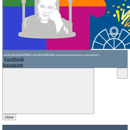
Liceo "don Lorenzo Milani" - Acquaviva delle Fonti
Sede associata "Leonardo da Vinci" - Cassano delle Murge
Facebook
Instagram
close