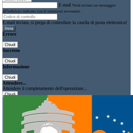
E-mail
Verrà inviato un messaggio
all'indirizzo indicato con le istruzioni necessarie.
E-mail inviata, si prega di controllare la casella di posta elettronica!
Errore
Chiudi
Successo
Chiudi
Informazione
Chiudi
Attendere...
Attendere il completamento dell'operazione...
Chiudi