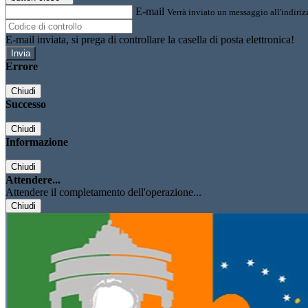
E-mail
Verrà inviato un messaggio all'indirizz
E-mail inviata, si prega di controllare la casella di posta elettronica!
Errore
Chiudi
Successo
Chiudi
Informazione
Chiudi
Attendere...
Attendere il completamento dell'operazione...
Chiudi